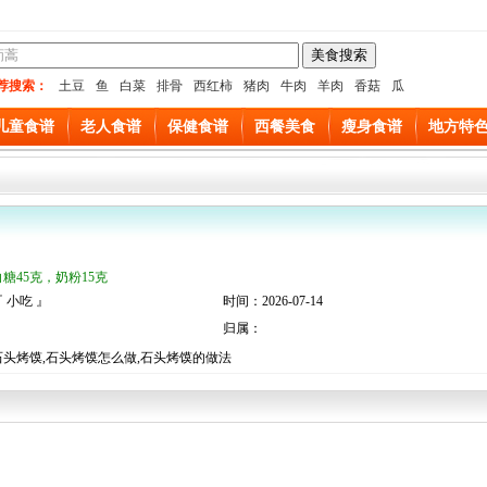
荐搜索：
土豆
鱼
白菜
排骨
西红柿
猪肉
牛肉
羊肉
香菇
瓜
儿童食谱
老人食谱
保健食谱
西餐美食
瘦身食谱
地方特
白糖45克，奶粉15克
 小吃 』
时间：2026-07-14
归属：
头烤馍,石头烤馍怎么做,石头烤馍的做法