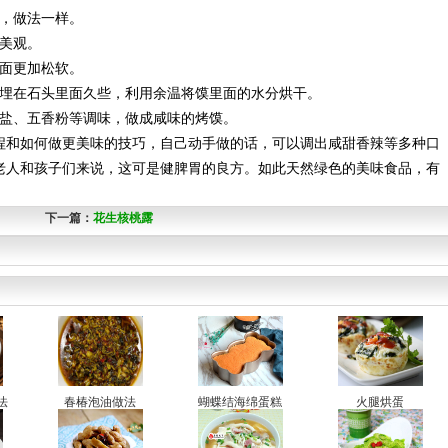
，做法一样。
美观。
面更加松软。
埋在石头里面久些，利用余温将馍里面的水分烘干。
盐、五香粉等调味，做成咸味的烤馍。
和如何做更美味的技巧，自己动手做的话，可以调出咸甜香辣等多种口
老人和孩子们来说，这可是健脾胃的良方。如此天然绿色的美味食品，有
下一篇：
花生核桃露
法
春椿泡油做法
蝴蝶结海绵蛋糕
火腿烘蛋