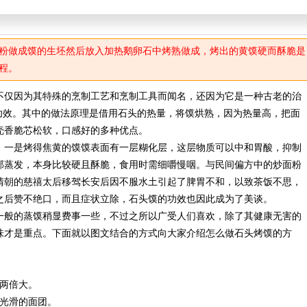
粉做成馍的生坯然后放入加热鹅卵石中烤熟做成，烤出的黄馍硬而酥脆是
程。
仅因为其特殊的烹制工艺和烹制工具而闻名，还因为它是一种古老的治
的功效。其中的做法原理是借用石头的热量，将馍烘熟，因为热量高，把面
壳香脆芯松软，口感好的多种优点。
一是烤得焦黄的馍馍表面有一层糊化层，这层物质可以中和胃酸，抑制
部蒸发，本身比较硬且酥脆，食用时需细嚼慢咽。与民间偏方中的炒面粉
清朝的慈禧太后移驾长安后因不服水土引起了脾胃不和，以致茶饭不思，
之后赞不绝口，而且症状立除，石头馍的功效也因此成为了美谈。
般的蒸馍稍显费事一些，不过之所以广受人们喜欢，除了其健康无害的
味才是重点。下面就以图文结合的方式向大家介绍怎么做石头烤馍的方
两倍大。
光滑的面团。