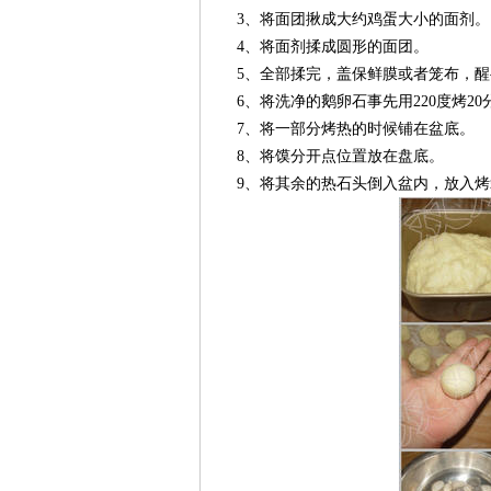
3、将面团揪成大约鸡蛋大小的面剂。
4、将面剂揉成圆形的面团。
5、全部揉完，盖保鲜膜或者笼布，醒
6、将洗净的鹅卵石事先用220度烤20
7、将一部分烤热的时候铺在盆底。
8、将馍分开点位置放在盘底。
9、将其余的热石头倒入盆内，放入烤箱