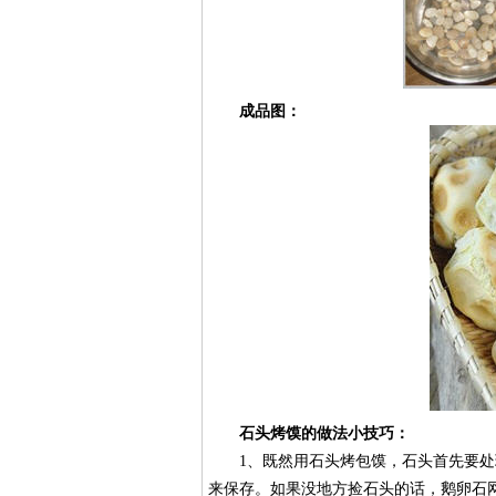
成品图：
石头烤馍的做法小技巧：
1、既然用石头烤包馍，石头首先要处理
来保存。如果没地方捡石头的话，鹅卵石