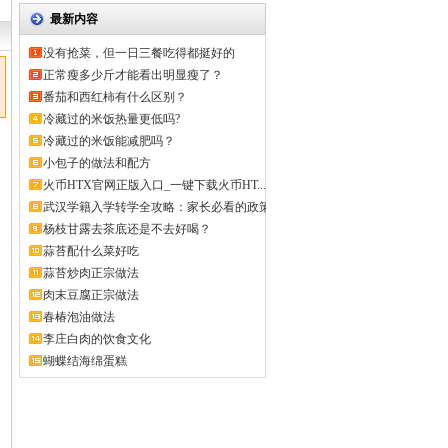
最新内容
没有抢菜，但一日三餐吃得都挺好的
正常瘦多少斤才能看出明显瘦了？
番茄和西红柿有什么区别？
冷藏过的米饭热量更低吗?
冷藏过的米饭能减肥吗？
小包子的做法和配方
火币HTX官网正版入口_一键下载火币HT...
武汉学籍入学转学全攻略：家长必看的政策
解...
杨枝甘露去茶底还是不去好喝？
蒜苔配什么菜好吃
蒜苔炒肉正宗做法
肉末豆腐正宗做法
春椿泡油做法
李庄白肉的饮食文化
蝴蝶结海绵蛋糕