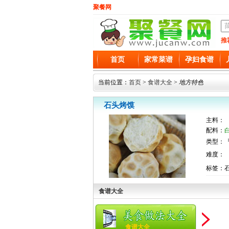
聚餐网
推
首页
家常菜谱
孕妇食谱
当前位置：
首页
>
食谱大全
>
地方特色
石头烤馍
主料：
配料：
类型：『
难度：
标签：石
食谱大全
食谱大全