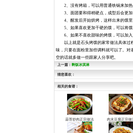
2、没有烤箱，可以用普通铁锅来加热
3、面团要和得稍硬点，成型后会更加
4、醒发后开始烘烤，这样出来的馍里
5、如果喜欢更加干硬的馍，可以将馍
6、如果不喜欢甜味的烤馍，可以加入
以上就是石头烤馍的家常做法具体过程
味，只要在面粉里加些调料就可以了。对
空的话就多做一些跟家人分享吧。
上一篇：
剩饭冰淇淋
猜您喜欢：
相关的食谱：
蒜苔炒肉正宗做法
肉末豆腐正宗做