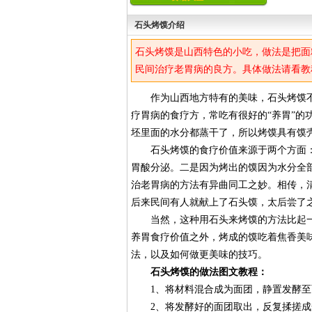
石头烤馍介绍
石头烤馍是山西特色的小吃，做法是把面
民间治疗老胃病的良方。具体做法请看教
作为山西地方特有的美味，石头烤馍不
疗胃病的食疗方，常吃有很好的“养胃”
坯里面的水分都蒸干了，所以烤馍具有馍
石头烤馍的食疗价值来源于两个方面：
胃酸分泌。二是因为烤出的馍因为水分全
治老胃病的方法有异曲同工之妙。相传，
后来民间有人就献上了石头馍，太后尝了
当然，这种用石头来烤馍的方法比起一
养胃食疗价值之外，烤成的馍吃着焦香美
法，以及如何做更美味的技巧。
石头烤馍的做法图文教程：
1、将材料混合成为面团，静置发酵至
2、将发酵好的面团取出，反复揉搓成