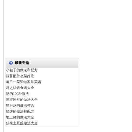
最新专题
小包子的做法和配方
蒜苔配什么菜好吃
每日一菜50道家常菜谱
君之烘焙食谱大全
汤的100种做法
凉拌粉丝的做法大全
猪肝汤的做法整合
烧饼的做法和配方
地三鲜的做法大全
酸辣土豆丝做法大全