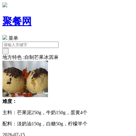
聚餐网
菜单
地方特色 :自制芒果冰淇淋
难度：
主料：芒果泥250g，牛奶150g，蛋黄4个
配料：淡奶油150g，白糖50g，柠檬半个
2026-07-15