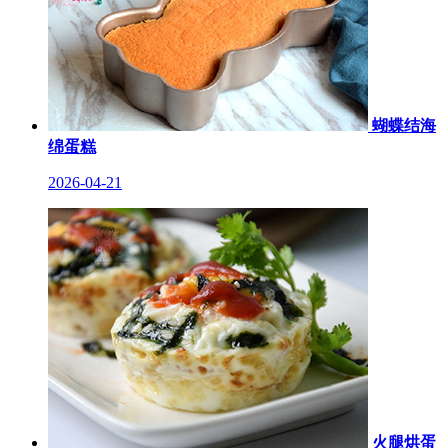
蝴蝶结海
绵蛋糕
2026-04-21
火腿烘蛋