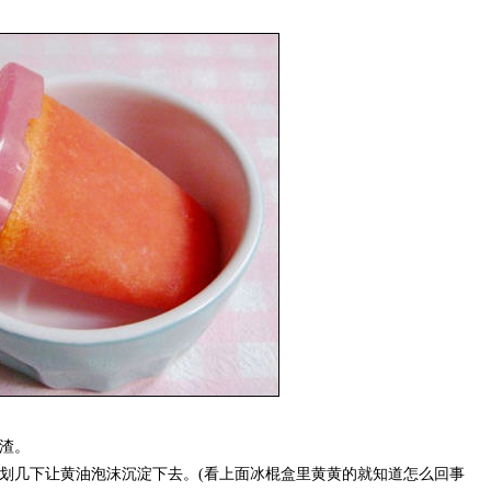
渣。
几下让黄油泡沫沉淀下去。(看上面冰棍盒里黄黄的就知道怎么回事