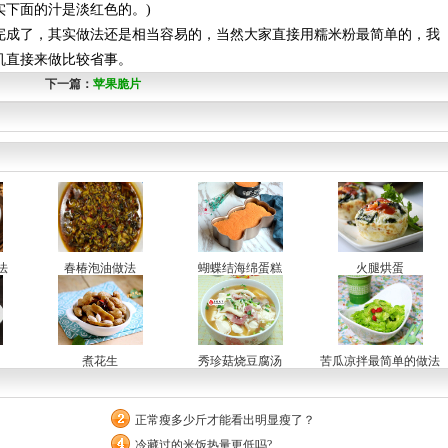
实下面的汁是淡红色的。)
成了，其实做法还是相当容易的，当然大家直接用糯米粉最简单的，我
机直接来做比较省事。
下一篇：
苹果脆片
法
春椿泡油做法
蝴蝶结海绵蛋糕
火腿烘蛋
煮花生
秀珍菇烧豆腐汤
苦瓜凉拌最简单的做法
正常瘦多少斤才能看出明显瘦了？
冷藏过的米饭热量更低吗?