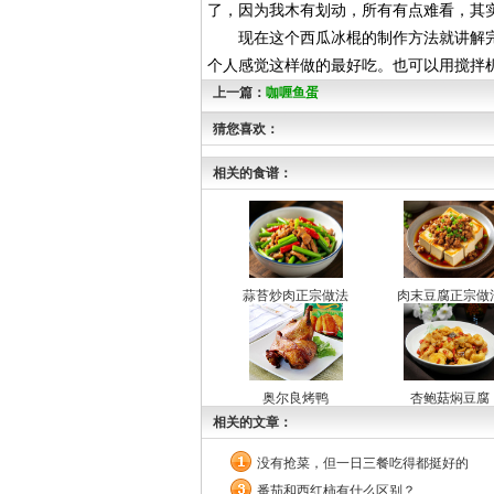
了，因为我木有划动，所有有点难看，其
现在这个西瓜冰棍的制作方法就讲解完
个人感觉这样做的最好吃。也可以用搅拌
上一篇：
咖喱鱼蛋
猜您喜欢：
相关的食谱：
蒜苔炒肉正宗做法
肉末豆腐正宗做
奥尔良烤鸭
杏鲍菇焖豆腐
相关的文章：
没有抢菜，但一日三餐吃得都挺好的
番茄和西红柿有什么区别？