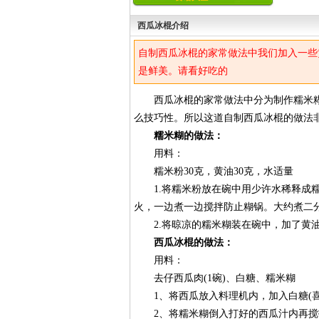
西瓜冰棍介绍
自制西瓜冰棍的家常做法中我们加入一些
是鲜美。请看好吃的
西瓜冰棍的家常做法中分为制作糯米糊
么技巧性。所以这道自制西瓜冰棍的做法
糯米糊的做法：
用料：
糯米粉30克，黄油30克，水适量
1.将糯米粉放在碗中用少许水稀释成糯
火，一边煮一边搅拌防止糊锅。大约煮二
2.将晾凉的糯米糊装在碗中，加了黄油
西瓜冰棍的做法：
用料：
去仔西瓜肉(1碗)、白糖、糯米糊
1、将西瓜放入料理机内，加入白糖(喜
2、将糯米糊倒入打好的西瓜汁内再搅