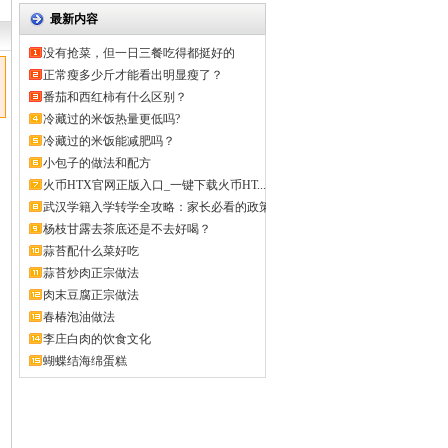
最新内容
没有抢菜，但一日三餐吃得都挺好的
正常瘦多少斤才能看出明显瘦了？
番茄和西红柿有什么区别？
冷藏过的米饭热量更低吗?
冷藏过的米饭能减肥吗？
小包子的做法和配方
火币HTX官网正版入口_一键下载火币HT...
武汉学籍入学转学全攻略：家长必看的政策
解...
杨枝甘露去茶底还是不去好喝？
蒜苔配什么菜好吃
蒜苔炒肉正宗做法
肉末豆腐正宗做法
春椿泡油做法
李庄白肉的饮食文化
蝴蝶结海绵蛋糕