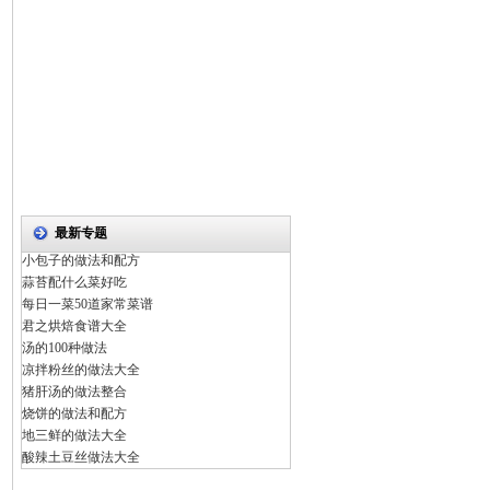
最新专题
小包子的做法和配方
蒜苔配什么菜好吃
每日一菜50道家常菜谱
君之烘焙食谱大全
汤的100种做法
凉拌粉丝的做法大全
猪肝汤的做法整合
烧饼的做法和配方
地三鲜的做法大全
酸辣土豆丝做法大全