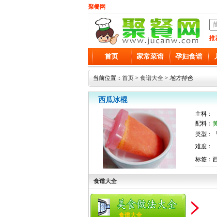
聚餐网
推
首页
家常菜谱
孕妇食谱
当前位置：
首页
>
食谱大全
>
地方特色
西瓜冰棍
主料：
配料：
类型：『
难度：
标签：西
食谱大全
食谱大全