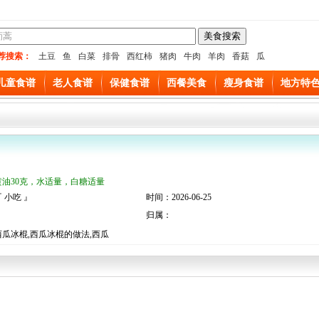
荐搜索：
土豆
鱼
白菜
排骨
西红柿
猪肉
牛肉
羊肉
香菇
瓜
儿童食谱
老人食谱
保健食谱
西餐美食
瘦身食谱
地方特
黄油30克，水适量，白糖适量
 小吃 』
时间：2026-06-25
归属：
瓜冰棍,西瓜冰棍的做法,西瓜