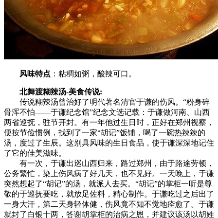
风味特点
：粘稠如粥，酸辣可口。
北舞渡糊辣汤-美食传说:
传说糊辣汤曾治好了明代著名清官于谦的伤风。“粉身碎
骨浑不怕——于谦纪念馆”纪念文选记载：于谦做河南、山西
两省巡抚，驻节开封。有一年他过生日时，正好在郑州视察，
便按节俭惯例，找到了一家“胡记”饭铺，喝了一碗热辣辣的
汤，度过了生辰。这别具风味的生日食品，使于谦深深地记住
了它的佳美滋味。
有一次，于谦出巡山西归来，路过郑州，由于路途劳顿，
公务繁忙，染上伤风病了好几天，也不见好。一天晚上，于谦
突然想起了“胡记”的汤，就派人去买。“胡记”的掌柜一听是尊
敬的于巡抚要吃，就放足佐料，精心制作。于谦吃过之后出了
一身大汗，第二天身轻体健，伤风竟不知不觉地痊愈了。于谦
就封了白银十两，答谢胡掌柜的治病之恩，并建议该汤以胡姓