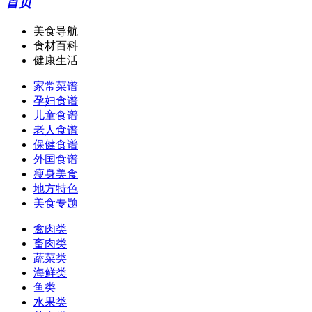
首页
美食导航
食材百科
健康生活
家常菜谱
孕妇食谱
儿童食谱
老人食谱
保健食谱
外国食谱
瘦身美食
地方特色
美食专题
禽肉类
畜肉类
蔬菜类
海鲜类
鱼类
水果类