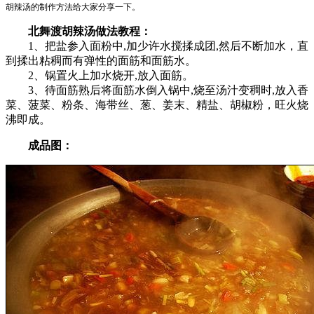
胡辣汤的制作方法给大家分享一下。
北舞渡胡辣汤做法教程：
1、把盐参入面粉中,加少许水搅揉成团,然后不断加水，直
到揉出粘稠而有弹性的面筋和面筋水。
2、锅置火上加水烧开,放入面筋。
​3、待面筋熟后将面筋水倒入锅中,烧至汤汁变稠时,放入香
菜、菠菜、粉条、海带丝、葱、姜末、精盐、胡椒粉，旺火烧
沸即成。
成品图：