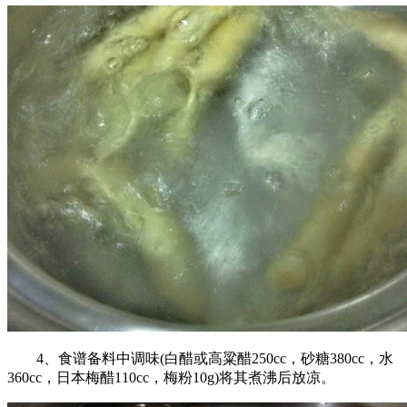
4、食谱备料中调味(白醋或高粱醋250cc，砂糖380cc，水
360cc，日本梅醋110cc，梅粉10g)将其煮沸后放凉。