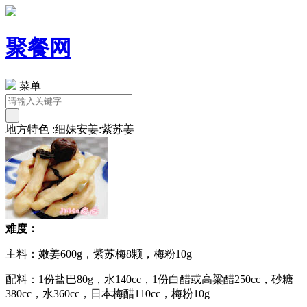
聚餐网
菜单
地方特色 :细妹安姜:紫苏姜
难度：
主料：嫩姜600g，紫苏梅8颗，梅粉10g
配料：1份盐巴80g，水140cc，1份白醋或高粱醋250cc，砂糖
380cc，水360cc，日本梅醋110cc，梅粉10g