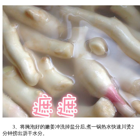
3、将腌泡好的嫩姜冲洗掉盐分后,煮一锅热水快速川烫2
分钟捞出沥干水分。