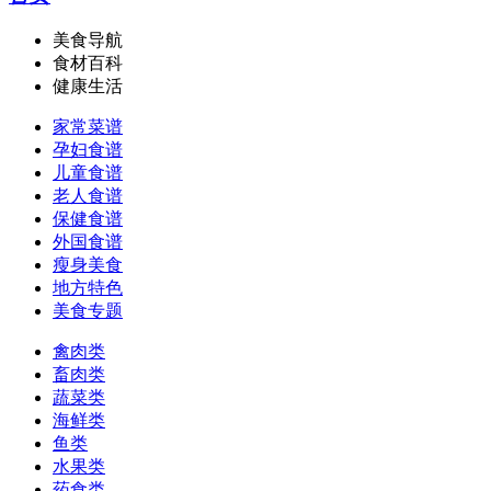
美食导航
食材百科
健康生活
家常菜谱
孕妇食谱
儿童食谱
老人食谱
保健食谱
外国食谱
瘦身美食
地方特色
美食专题
禽肉类
畜肉类
蔬菜类
海鲜类
鱼类
水果类
药食类