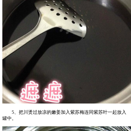
5、把川烫过放凉的嫩姜加入紫苏梅连同紫苏叶一起放入
罐中。