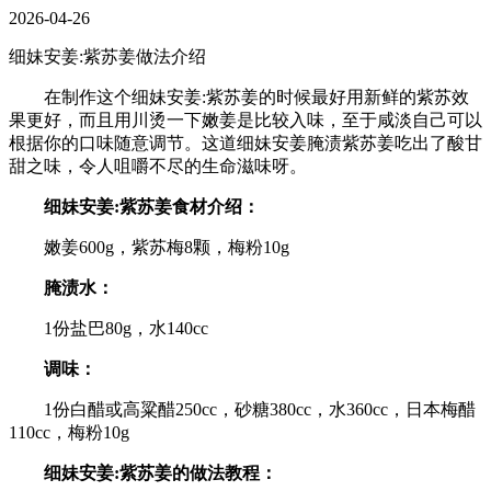
2026-04-26
细妹安姜:紫苏姜做法介绍
在制作这个细妹安姜:紫苏姜的时候最好用新鲜的紫苏效
果更好，而且用川烫一下嫩姜是比较入味，至于咸淡自己可以
根据你的口味随意调节。这道细妹安姜腌渍紫苏姜吃出了酸甘
甜之味，令人咀嚼不尽的生命滋味呀。
细妹安姜:紫苏姜食材介绍：
嫩姜600g，紫苏梅8颗，梅粉10g
腌渍水：
1份盐巴80g，水140cc
调味：
1份白醋或高粱醋250cc，砂糖380cc，水360cc，日本梅醋
110cc，梅粉10g
细妹安姜:紫苏姜的做法教程：