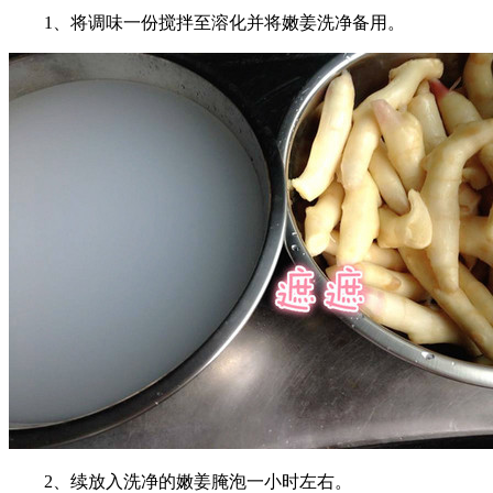
1、将调味一份搅拌至溶化并将嫩姜洗净备用。
2、续放入洗净的嫩姜腌泡一小时左右。