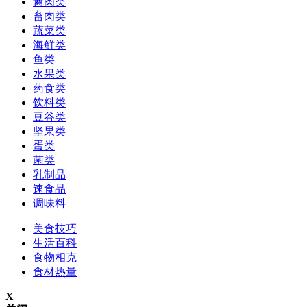
禽肉类
畜肉类
蔬菜类
海鲜类
鱼类
水果类
药食类
饮料类
豆谷类
坚果类
蛋类
菌类
乳制品
速食品
调味料
美食技巧
生活百科
食物相克
食材热量
X