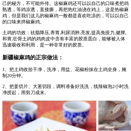
己的秘方，不可能外传。这椒麻鸡还可以以自己的口味煮把鸡
熟透，等鸡凉透，直接撕，再把热红油浇在鸡上，这是热椒麻
鸡，但是我们这儿的椒麻鸡一般都是喜欢吃凉的，可以以自己
的口味来拌椒麻鸡。
土鸡的功效：祛脂降压,养胃,利尿消肿,亮发,提高免疫力,健脾,
和胃,壮骨土鸡的鸡肉皮中含有丰富的胶质蛋白，能够被人体
迅速吸收和利用，是一种非常好的胶质。
新疆椒麻鸡的正宗做法：
1、把土鸡收拾干净，洗净，用盐、花椒粉抹在土鸡全身，腌
制20分钟。
2、把姜切片、大葱切段，调料准备好洗洗，线辣椒泡2小时洗
净捞起，用剪刀成末。