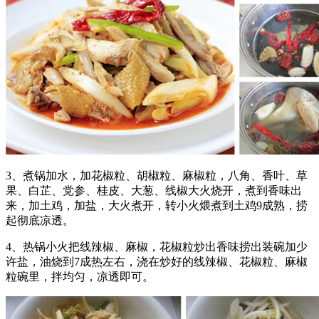
3、煮锅加水，加花椒粒、胡椒粒、麻椒粒，八角、香叶、草
果、白芷、党参、桂皮、大葱、线椒大火烧开，煮到香味出
来，加土鸡，加盐，大火煮开，转小火煨煮到土鸡9成熟，捞
起彻底凉透。
4、热锅小火把线辣椒、麻椒，花椒粒炒出香味捞出装碗加少
许盐，油烧到7成热左右，浇在炒好的线辣椒、花椒粒、麻椒
粒碗里，拌均匀，凉透即可。