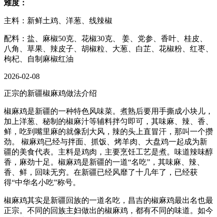
难度：
主料：新鲜土鸡、洋葱、线辣椒
配料：盐、麻椒50克、花椒30克、 姜、党参、香叶、桂皮、
八角、草果、辣皮子、胡椒粒、大葱、白芷、花椒粉、红枣、
枸杞、自制麻椒红油
2026-02-08
正宗的新疆椒麻鸡做法介绍
椒麻鸡是新疆的一种特色风味菜。煮熟后要用手撕成小块儿，
加上洋葱、秘制的椒麻汁等辅料拌匀即可，其味麻、辣、香、
鲜，吃到嘴里麻的就像刮大风，辣的头上直冒汗，那叫一个攒
劲。 椒麻鸡已经与拌面、抓饭、烤羊肉、大盘鸡一起成为新
疆的美食代表。主料是鸡肉，主要烹饪工艺是煮。味道辣味醇
香，麻劲十足。椒麻鸡是新疆的一道“名吃”，其味麻、辣、
香、鲜，回味无穷。在新疆已经风靡了十几年了，已经获
得“中华名小吃”称号。
椒麻鸡其实是新疆回族的一道名吃，昌吉的椒麻鸡最出名也最
正宗。不同的回族主妇做出的椒麻鸡，都有不同的味道。如今