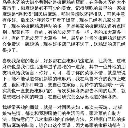
乌鲁木齐的大街小巷到处是椒麻鸡的店面，在乌鲁木齐的大小
夜市里，椒麻鸡是必不可少的美食。记得我吃的最早的一家椒
麻鸡是“胖老汉”回民椒麻鸡，那时候想吃还得排队，可见生意
有多好。后来这“胖老汉”开看了饭店，现在已经有几家分店
了，现在的椒麻鸡店特别的多，但是每家的椒麻鸡味道有点区
别，配菜也不一样的，有的加皮牙子多一些，有的加大葱多一
些，有的干脆皮牙子大葱各一半。最早的时候吃椒麻鸡老板还
会免费送一碗鸡汤，现在好多店已经不送了，送鸡汤的店已经
很少了。
喜欢我菜谱的老乡，好多都在点椒麻鸡这道菜，让我做。这椒
麻鸡也是我们这儿逢年过节必吃的一道菜。其中一位外地的朋
友特意给我留言：你好，可可，看了你的菜很不错，就是想说
下，能不能做道你们新疆的椒麻鸡，我在乌鲁木齐的夜市上吃
过，很回味那种味道，想自己在家做，期待你的指点哦~~~其
实我也一直想做椒麻鸡的，每次买椒麻鸡都去不同的店买，就
是想吃出不同的味道，在自己研究怎么做出地道的椒麻鸡。
我经常买鸡的商贩，就是一对回民夫妇，每次去买鸡， 老板
娘特热情，都会和我聊聊他们的生活习俗，家常菜的自制方
法，我特意问了几次椒麻鸡的自制的方法。又根据自己吃的多
家椒麻鸡的味道，综合出这个菜谱，因为每家的椒麻鸡都有自