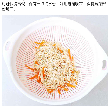
时赶快捞离锅，保有一点点水份，利用电扇吹凉，保持蔬菜部
份脆口。