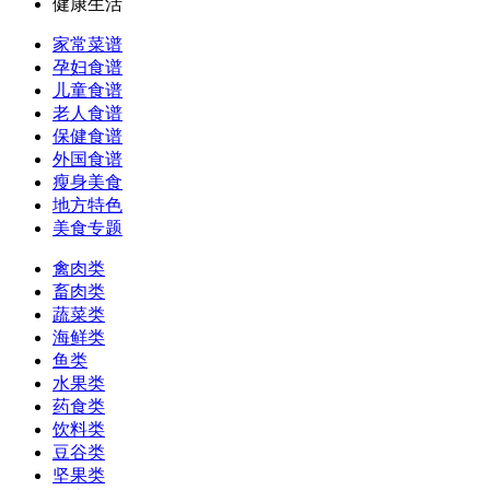
健康生活
家常菜谱
孕妇食谱
儿童食谱
老人食谱
保健食谱
外国食谱
瘦身美食
地方特色
美食专题
禽肉类
畜肉类
蔬菜类
海鲜类
鱼类
水果类
药食类
饮料类
豆谷类
坚果类