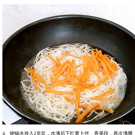
4、烧锅水放入2克盐，水沸后下红萝卜丝、香菜段，再次沸腾