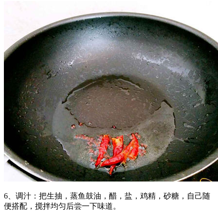
6、调汁：把生抽，蒸鱼鼓油，醋，盐，鸡精，砂糖，自己随
便搭配，搅拌均匀后尝一下味道。