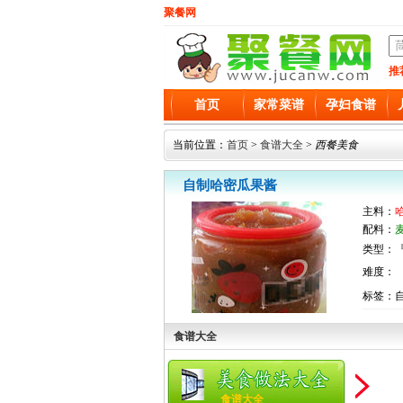
聚餐网
推
首页
家常菜谱
孕妇食谱
当前位置：
首页
>
食谱大全
>
西餐美食
自制哈密瓜果酱
主料：
配料：
类型：『
难度：
标签：
食谱大全
食谱大全