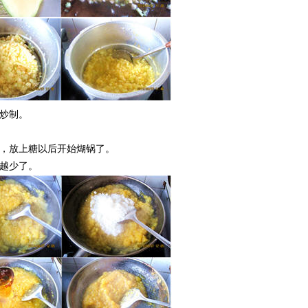
炒制。
，放上糖以后开始煳锅了。
越少了。