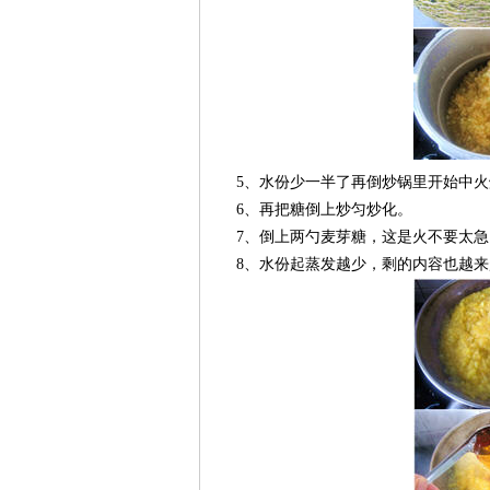
5、水份少一半了再倒炒锅里开始中火
6、再把糖倒上炒匀炒化。
7、倒上两勺麦芽糖，这是火不要太急
8、水份起蒸发越少，剩的内容也越来