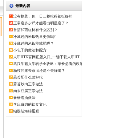
最新内容
没有抢菜，但一日三餐吃得都挺好的
正常瘦多少斤才能看出明显瘦了？
番茄和西红柿有什么区别？
冷藏过的米饭热量更低吗?
冷藏过的米饭能减肥吗？
小包子的做法和配方
火币HTX官网正版入口_一键下载火币HT...
武汉学籍入学转学全攻略：家长必看的政策
解...
杨枝甘露去茶底还是不去好喝？
蒜苔配什么菜好吃
蒜苔炒肉正宗做法
肉末豆腐正宗做法
春椿泡油做法
李庄白肉的饮食文化
蝴蝶结海绵蛋糕