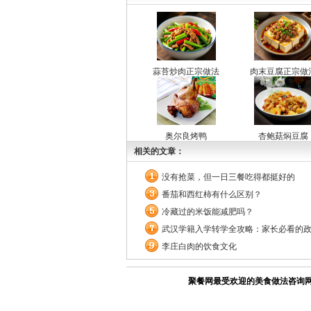
蒜苔炒肉正宗做法
肉末豆腐正宗做
奥尔良烤鸭
杏鲍菇焖豆腐
相关的文章：
没有抢菜，但一日三餐吃得都挺好的
番茄和西红柿有什么区别？
冷藏过的米饭能减肥吗？
武汉学籍入学转学全攻略：家长必看的
李庄白肉的饮食文化
聚餐网最受欢迎的美食做法咨询网