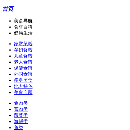
首页
美食导航
食材百科
健康生活
家常菜谱
孕妇食谱
儿童食谱
老人食谱
保健食谱
外国食谱
瘦身美食
地方特色
美食专题
禽肉类
畜肉类
蔬菜类
海鲜类
鱼类