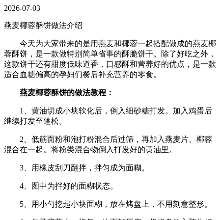
2026-07-03
燕麦椰蓉酥饼做法介绍
今天为大家带来的是用燕麦和椰蓉一起搭配做成的燕麦椰
蓉酥饼，是一款做特别简单省事的酥脆饼干。除了好吃之外，
这款饼干还有甜度低味道香，口感酥和营养好的优点，是一款
适合血糖偏高的孕妇们餐后补充营养的零食。
燕麦椰蓉酥饼的做法教程：
1、黄油切成小块软化后，倒入细砂糖打发。加入鸡蛋后
继续打发至蓬松。
2、低筋面粉和泡打粉混合后过筛，再加入燕麦片、椰蓉
混合在一起。将粉类混合物倒入打发好的黄油里。
3、用橡皮刮刀翻拌，拌匀成为面糊。
4、图中为拌好的面糊状态。
5、用小勺挖起小块面糊，放在烤盘上，不用刻意整形。