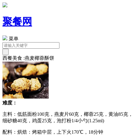
聚餐网
菜单
西餐美食 :燕麦椰蓉酥饼
难度：
主料：低筋面粉100克，燕麦片60克，椰蓉25克，黄油85克，
细砂糖40克，鸡蛋25克，泡打粉1/4小勺(1.25ml)
配料：烘焙：烤箱中层，上下火170℃，18分钟