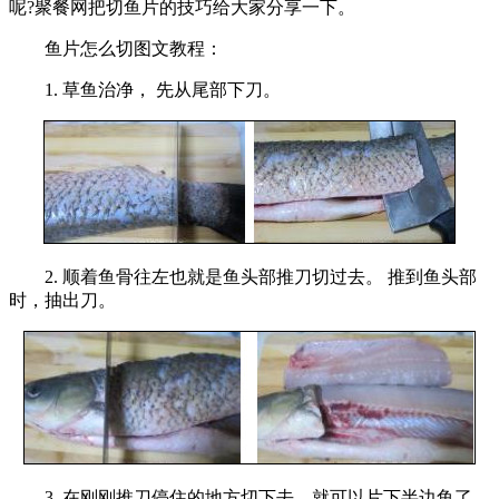
呢?聚餐网把切鱼片的技巧给大家分享一下。
鱼片怎么切图文教程：
1. 草鱼治净， 先从尾部下刀。
2. 顺着鱼骨往左也就是鱼头部推刀切过去。 推到鱼头部
时，抽出刀。
3. 在刚刚推刀停住的地方切下去，就可以片下半边鱼了，