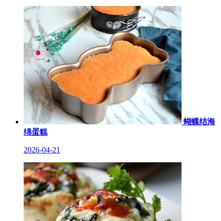
蝴蝶结海
绵蛋糕
2026-04-21