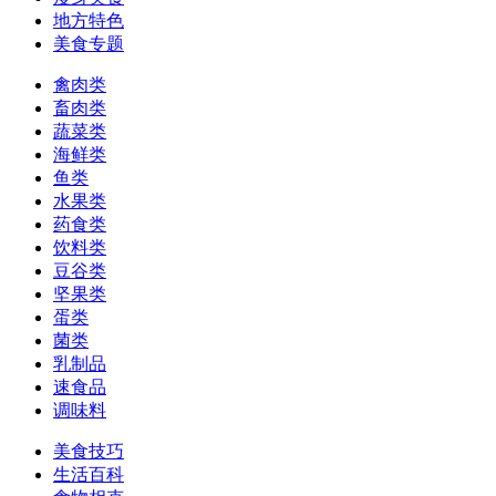
地方特色
美食专题
禽肉类
畜肉类
蔬菜类
海鲜类
鱼类
水果类
药食类
饮料类
豆谷类
坚果类
蛋类
菌类
乳制品
速食品
调味料
美食技巧
生活百科