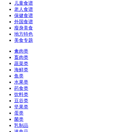
儿童食谱
老人食谱
保健食谱
外国食谱
瘦身美食
地方特色
美食专题
禽肉类
畜肉类
蔬菜类
海鲜类
鱼类
水果类
药食类
饮料类
豆谷类
坚果类
蛋类
菌类
乳制品
速食品