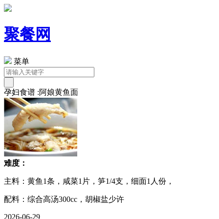
聚餐网
菜单
孕妇食谱 :阿娘黄鱼面
难度：
主料：黄鱼1条，咸菜1片，笋1/4支，细面1人份，
配料：综合高汤300cc，胡椒盐少许
2026-06-29