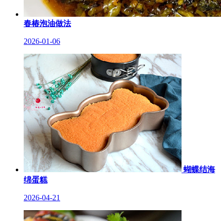
春椿泡油做法
2026-01-06
蝴蝶结海
绵蛋糕
2026-04-21