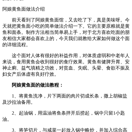
阿娘黄鱼面做法介绍
前天看到了阿娘黄鱼面馆，又去吃了下，真是美味呀。今
天就把黄鱼面小吃的简单做法介绍一下。它的主要原粮就是黄
鱼和面条。制作方法相当简单易上手，对于北方喜欢吃面的朋
友相信大家都会喜欢上的，今天我们就教给大家如何做这个面
的详细流程。
这个面对人体有很好的补益作用，对体质虚弱和中老年人
来说，食用黄鱼会收到很好的食疗效果。黄鱼有健脾升胃、安
神止痢、益气填精之功效，对贫血、失眠、头晕、食欲不振及
妇女产后体虚有良好疗效。
阿娘黄鱼面的做法教程：
1、将黄鱼洗净，片下两面的肉片切成长条，撒上胡椒盐
及沙拉油备用。
2、起油锅，用温油将鱼条拌开后捞起，锅中只留1小匙
油。
3、将笋切片，与咸菜一起放入锅中略炒，并加入综合高