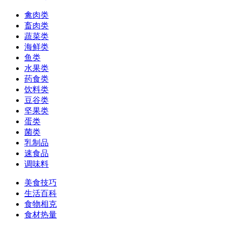
禽肉类
畜肉类
蔬菜类
海鲜类
鱼类
水果类
药食类
饮料类
豆谷类
坚果类
蛋类
菌类
乳制品
速食品
调味料
美食技巧
生活百科
食物相克
食材热量