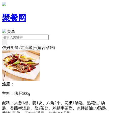
聚餐网
菜单
孕妇食谱 :红油猪肝(适合孕妇)
难度：
主料：猪肝500g
配料：大葱1根、姜1块、八角2个、花椒1汤匙、熟花生1汤
匙、香醋半汤匙、盐2茶匙、鸡精半茶匙、凉拌酱油1/3汤匙、