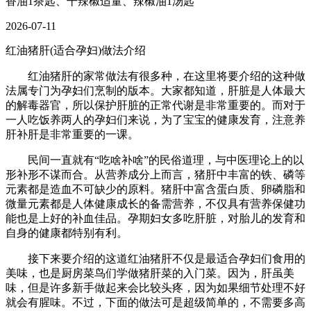
香油1茶匙、干辣椒适量、辣椒油1汤匙
2026-07-11
红油猪肝(适合孕妇)做法介绍
红油猪肝的家常做法有很多种，在这里将要介绍的这种做
法属专门为孕妇们烹制的版本。大家都知道，肝脏是人体最大
的解毒器官，所以保护肝脏的正常代谢是非常重要的。而对于
一人吃饭养两人的孕妇们来说，为了宝宝的健康发育，注意养
肝补肝是非常重要的一课。
民间一直就有“吃啥补啥”的民俗道理，与中医理论上的以
形补形不谋而合。从营养成分上而言，猪肝中丰富的铁、磷等
元素都是造血不可缺少的原料。猪肝中富含蛋白质、卵磷脂和
微量元素都是人体健康成长的备需营养，不仅具有营养保健功
能也是上好的补血佳品。孕期妇女多吃肝脏，对胎儿的发育和
自身的健康都特别有利。
接下来要介绍的这道红油猪肝不仅是最适合孕妇们食用的
美味，也是厨房菜鸟们学做猪肝菜的入门菜。因为，肝虽美
味，但是许多新手做起来会比较头疼，因为如果细节处理不好
就会有腥味。不过，下面的做法可是超级简单的，不需要多高