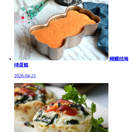
蝴蝶结海
绵蛋糕
2026-04-21