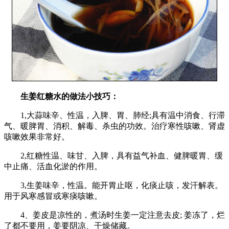
生姜红糖水的做法小技巧：
1,大蒜味辛、性温，入脾、胃、肺经;具有温中消食、行滞
气、暖脾胃、消积、解毒、杀虫的功效。治疗寒性咳嗽、肾虚
咳嗽效果非常好。
2,红糖性温、味甘、入脾，具有益气补血、健脾暖胃、缓
中止痛、活血化淤的作用。
3,生姜味辛，性温。能开胃止呕，化痰止咳，发汗解表。
用于风寒感冒或寒痰咳嗽。
4、姜皮是凉性的，煮汤时生姜一定注意去皮; 姜冻了，烂
了都不要用，姜要阴凉、干燥储藏。