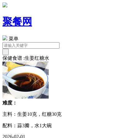
聚餐网
菜单
保健食谱 :生姜红糖水
难度：
主料：生姜10克，红糖30克
配料：蒜3瓣，水1大碗
2026-02-01