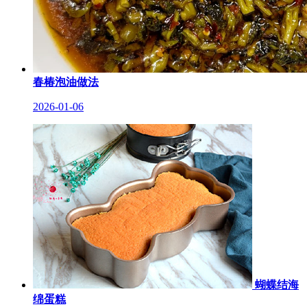
春椿泡油做法
2026-01-06
蝴蝶结海
绵蛋糕