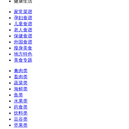
健康生活
家常菜谱
孕妇食谱
儿童食谱
老人食谱
保健食谱
外国食谱
瘦身美食
地方特色
美食专题
禽肉类
畜肉类
蔬菜类
海鲜类
鱼类
水果类
药食类
饮料类
豆谷类
坚果类