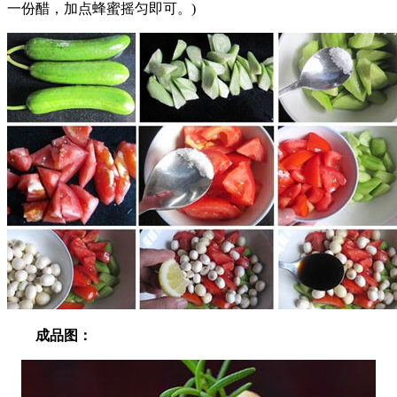
一份醋，加点蜂蜜摇匀即可。)
成品图：