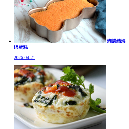
蝴蝶结海
绵蛋糕
2026-04-21