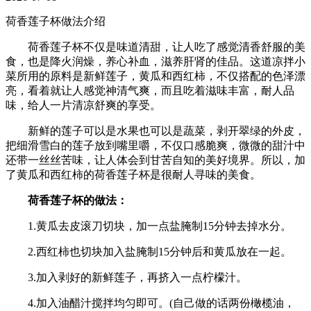
荷香莲子杯做法介绍
荷香莲子杯不仅是味道清甜，让人吃了感觉清香舒服的美
食，也是降火润燥，养心补血，滋养肝肾的佳品。这道凉拌小
菜所用的原料是新鲜莲子，黄瓜和西红柿，不仅搭配的色泽漂
亮，看着就让人感觉神清气爽，而且吃着滋味丰富，耐人品
味，给人一片清凉舒爽的享受。
新鲜的莲子可以是水果也可以是蔬菜，剥开翠绿的外皮，
把细滑雪白的莲子放到嘴里嚼，不仅口感脆爽，微微的甜汁中
还带一丝丝苦味，让人体会到甘苦自知的美好境界。所以，加
了黄瓜和西红柿的荷香莲子杯是很耐人寻味的美食。
荷香莲子杯的做法：
1.黄瓜去皮滚刀切块，加一点盐腌制15分钟去掉水分。
2.西红柿也切块加入盐腌制15分钟后和黄瓜放在一起。
3.加入剥好的新鲜莲子，再挤入一点柠檬汁。
4.加入油醋汁搅拌均匀即可。(自己做的话两份橄榄油，