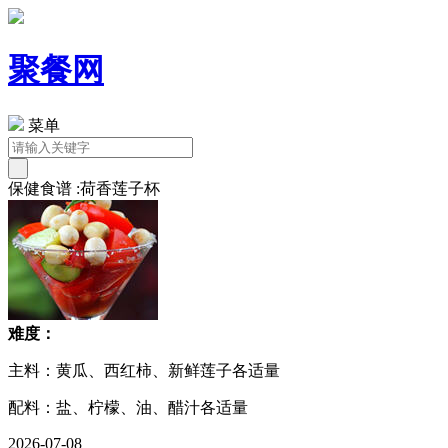
聚餐网
菜单
保健食谱 :荷香莲子杯
难度：
主料：黄瓜、西红柿、新鲜莲子各适量
配料：盐、柠檬、油、醋汁各适量
2026-07-08