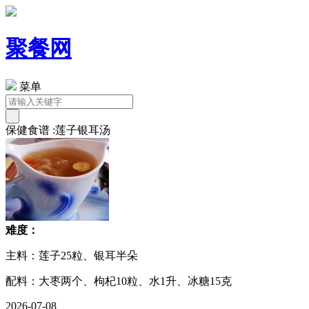
聚餐网
菜单
保健食谱 :莲子银耳汤
难度：
主料：莲子25粒、银耳半朵
配料：大枣两个、枸杞10粒、水1升、冰糖15克
2026-07-08