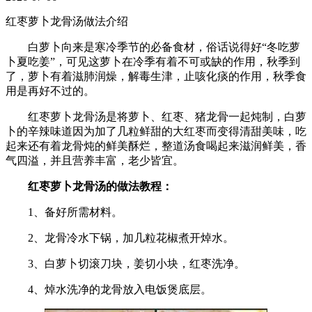
红枣萝卜龙骨汤做法介绍
白萝卜向来是寒冷季节的必备食材，俗话说得好“冬吃萝
卜夏吃姜”，可见这萝卜在冷季有着不可或缺的作用，秋季到
了，萝卜有着滋肺润燥，解毒生津，止咳化痰的作用，秋季食
用是再好不过的。
红枣萝卜龙骨汤是将萝卜、红枣、猪龙骨一起炖制，白萝
卜的辛辣味道因为加了几粒鲜甜的大红枣而变得清甜美味，吃
起来还有着龙骨炖的鲜美酥烂，整道汤食喝起来滋润鲜美，香
气四溢，并且营养丰富，老少皆宜。
红枣萝卜龙骨汤的做法教程：
1、备好所需材料。
2、龙骨冷水下锅，加几粒花椒煮开焯水。
3、白萝卜切滚刀块，姜切小块，红枣洗净。
4、焯水洗净的龙骨放入电饭煲底层。