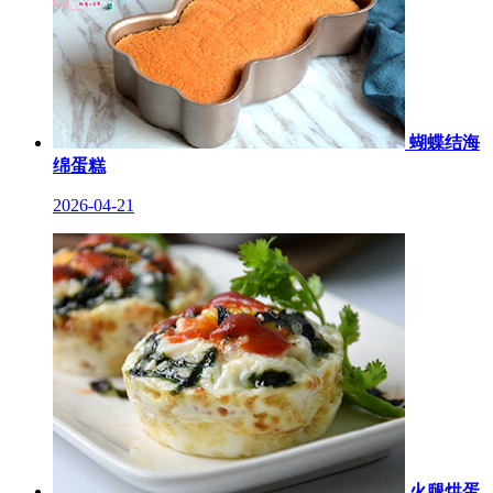
蝴蝶结海
绵蛋糕
2026-04-21
火腿烘蛋