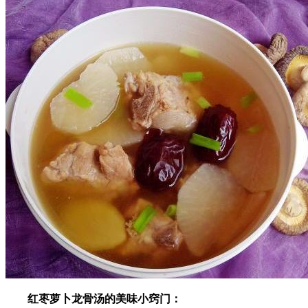
红枣萝卜龙骨汤的美味小窍门：