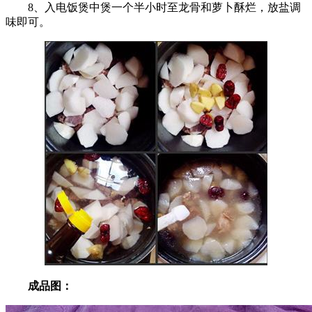
8、入电饭煲中煲一个半小时至龙骨和萝卜酥烂，放盐调
味即可。
成品图：