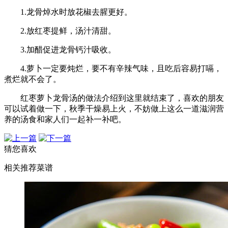
1.龙骨焯水时放花椒去腥更好。
2.放红枣提鲜，汤汁清甜。
3.加醋促进龙骨钙汁吸收。
4.萝卜一定要炖烂，要不有辛辣气味，且吃后容易打嗝，
煮烂就不会了。
红枣萝卜龙骨汤的做法介绍到这里就结束了，喜欢的朋友
可以试着做一下，秋季干燥易上火，不妨做上这么一道滋润营
养的汤食和家人们一起补一补吧。
猜您喜欢
相关推荐菜谱