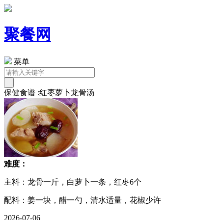
聚餐网
菜单
保健食谱 :红枣萝卜龙骨汤
难度：
主料：龙骨一斤，白萝卜一条，红枣6个
配料：姜一块，醋一勺，清水适量，花椒少许
2026-07-06