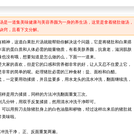
汤是一道集美味健康与美容养颜为一身的养生汤，这里是拿着猪肚做汤，
诀窍，且看下文分解。
精神，这道白果肚片汤就能帮助你解决这个问题，它是将猪肚和白果搭
丰富的蛋白质和人体必需的能量物质，有着美肤养颜，抗衰老，滋润肌肤
味也没有哦，想要知道是怎么做的么，下面一一道来。
大家的喜欢，但是它的口感和营养都非常的好，让人又忍不住爱上它，
是非常的简单的呢。处理猪肚必需的三种食材：盐、面粉和白醋。
，一定要用劲揉搓，并且盐要多，用水龙头的流水冲洗，翻面继续洗，
样是用力揉搓，同样的方法冲洗翻面重复三次。
几分钟，用双手反复揉搓，然用清水冲洗干净即可。
可以用剪刀去除猪肚身上的白色油脂和秽物，经过这样出来后的猪肚就
常美味啦。
水冲洗干净， 正、反面重复两遍。