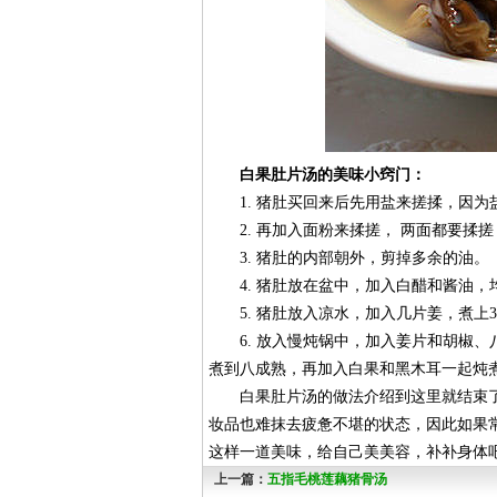
白果肚片汤的美味小窍门：
1. 猪肚买回来后先用盐来搓揉，因为
2. 再加入面粉来揉搓， 两面都要揉搓
3. 猪肚的内部朝外，剪掉多余的油。
4. 猪肚放在盆中，加入白醋和酱油，
5. 猪肚放入凉水，加入几片姜，煮上3
6. 放入慢炖锅中，加入姜片和胡椒、八
煮到八成熟，再加入白果和黑木耳一起炖
白果肚片汤的做法介绍到这里就结束了
妆品也难抹去疲惫不堪的状态，因此如果
这样一道美味，给自己美美容，补补身体
上一篇：
五指毛桃莲藕猪骨汤