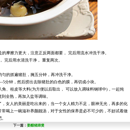
盐的摩擦力更大，注意正反两面都要， 完后用流水冲洗干净。
， 完后用水清洗干净， 重复两次。
均匀的抓遍猪肚，腌五分钟，再冲洗干净。
--5分钟，然后捞出去除猪肚的白色的膜，再切成小块。
角、桂皮等大料(为方便以后取出， 可以放入调味料钢球中)，一起炖
煮到全熟，再加入盐等调味。
，女人的美丽是吃出来的，当一个女人精力不足，眼神无光，再多的化
常常喝上一碗滋补养颜靓汤，对于女性的保养是必不可少的，不妨试着做
吧。
下一篇：
姜醋猪蹄煲