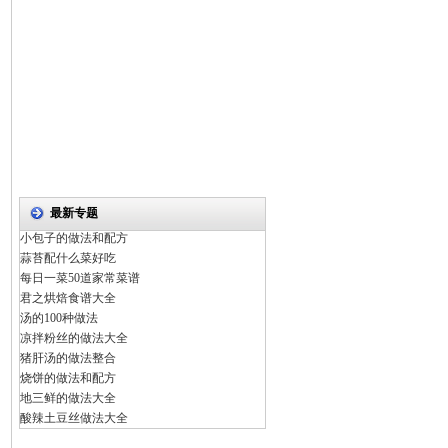
最新专题
小包子的做法和配方
蒜苔配什么菜好吃
每日一菜50道家常菜谱
君之烘焙食谱大全
汤的100种做法
凉拌粉丝的做法大全
猪肝汤的做法整合
烧饼的做法和配方
地三鲜的做法大全
酸辣土豆丝做法大全