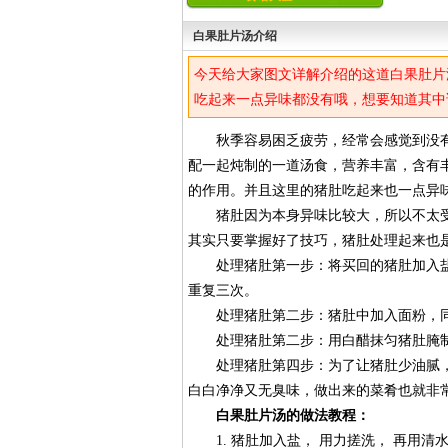
白果肚片汤介绍
今天给大家图文详解介绍的这道白果肚片
吃起来一点异味都没有哦，想要知道其中
秋季容易困乏疲劳，经常会感觉到没有
配一起炖制的一道汤食，营养丰富，含有
的作用。并且这里的猪肚吃起来也一点异
猪肚因为本身异味比较大，所以不太受
其实只要掌握好了技巧，猪肚处理起来也
处理猪肚第一步：将买回的猪肚加入盐
重复三次。
处理猪肚第二步：猪肚中加入面粉，同
处理猪肚第二步：用白醋抹匀猪肚腌制
处理猪肚第四步：为了让猪肚少油腻，
白白净净又无臭味，做出来的菜肴也就非
白果肚片汤的做法教程：
1. 猪肚加入盐， 用力搓洗， 再用清