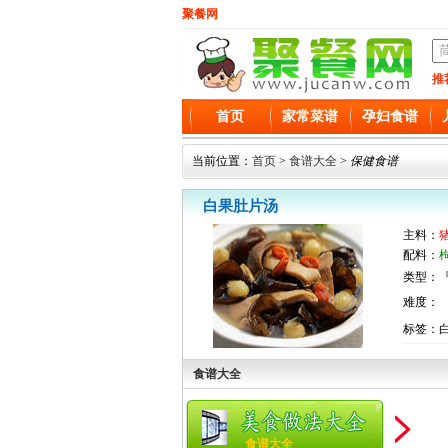
聚餐网
推
首页
家常菜谱
孕妇食谱
当前位置：
首页
>
食谱大全
>
保健食谱
白果肚片汤
主料：
配料：
类型：『
难度：
标签：
食谱大全
食谱大全