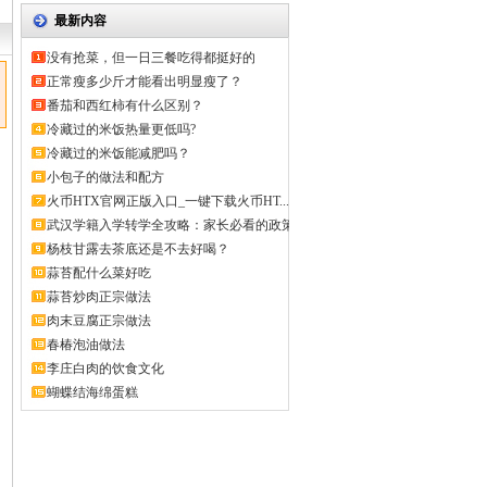
最新内容
没有抢菜，但一日三餐吃得都挺好的
正常瘦多少斤才能看出明显瘦了？
番茄和西红柿有什么区别？
冷藏过的米饭热量更低吗?
冷藏过的米饭能减肥吗？
小包子的做法和配方
火币HTX官网正版入口_一键下载火币HT...
武汉学籍入学转学全攻略：家长必看的政策
解...
杨枝甘露去茶底还是不去好喝？
蒜苔配什么菜好吃
蒜苔炒肉正宗做法
肉末豆腐正宗做法
春椿泡油做法
李庄白肉的饮食文化
蝴蝶结海绵蛋糕