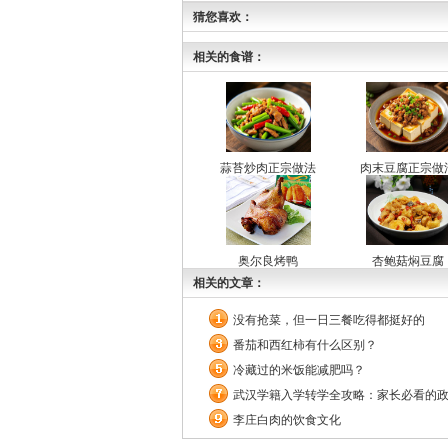
猜您喜欢：
相关的食谱：
蒜苔炒肉正宗做法
肉末豆腐正宗做
奥尔良烤鸭
杏鲍菇焖豆腐
相关的文章：
没有抢菜，但一日三餐吃得都挺好的
番茄和西红柿有什么区别？
冷藏过的米饭能减肥吗？
武汉学籍入学转学全攻略：家长必看的
李庄白肉的饮食文化