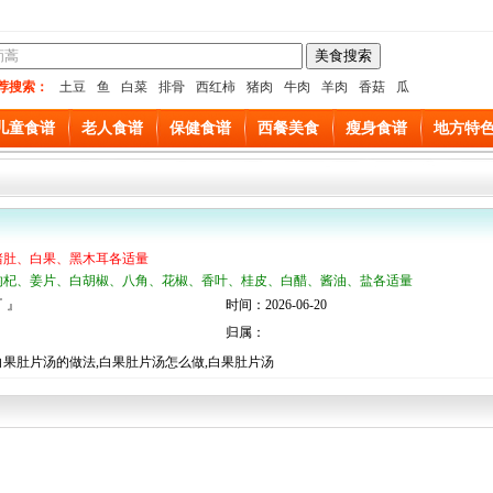
荐搜索：
土豆
鱼
白菜
排骨
西红柿
猪肉
牛肉
羊肉
香菇
瓜
儿童食谱
老人食谱
保健食谱
西餐美食
瘦身食谱
地方特
猪肚、白果、黑木耳各适量
枸杞、姜片、白胡椒、八角、花椒、香叶、桂皮、白醋、酱油、盐各适量
 』
时间：2026-06-20
归属：
白果肚片汤的做法,白果肚片汤怎么做,白果肚片汤