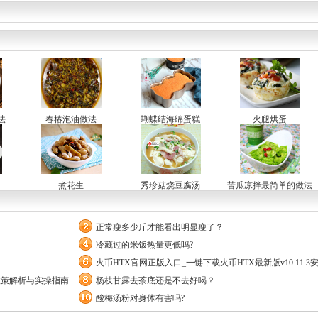
法
春椿泡油做法
蝴蝶结海绵蛋糕
火腿烘蛋
煮花生
秀珍菇烧豆腐汤
苦瓜凉拌最简单的做法
正常瘦多少斤才能看出明显瘦了？
冷藏过的米饭热量更低吗?
火币HTX官网正版入口_一键下载火币HTX最新版v10.11.3
政策解析与实操指南
杨枝甘露去茶底还是不去好喝？
酸梅汤粉对身体有害吗?