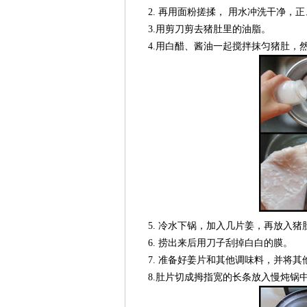
2. 再用面粉搓揉， 用水冲洗干净，正
3.用剪刀剪去猪肚里的油脂。
4.用白醋、酱油一起搅拌抹匀猪肚，然
5. 冷水下锅，加入几片姜，再放入猪肚一
6. 捞出来后用刀子刮掉白白的膜。
7. 准备好姜片和其他调味料，并将其
8.肚片切成拇指宽的长条放入慢炖锅中