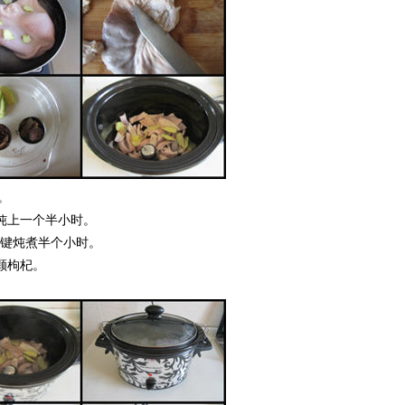
。
键炖上一个半小时。
温键炖煮半个小时。
颗枸杞。