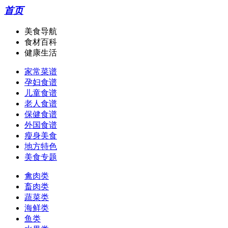
首页
美食导航
食材百科
健康生活
家常菜谱
孕妇食谱
儿童食谱
老人食谱
保健食谱
外国食谱
瘦身美食
地方特色
美食专题
禽肉类
畜肉类
蔬菜类
海鲜类
鱼类