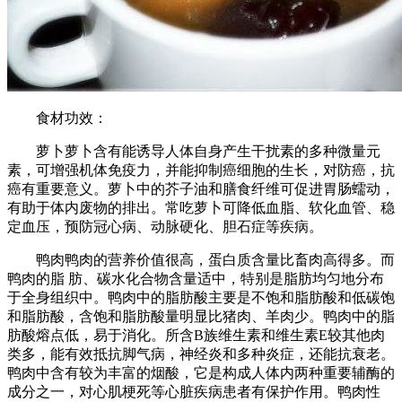
食材功效：
萝卜萝卜含有能诱导人体自身产生干扰素的多种微量元
素，可增强机体免疫力，并能抑制癌细胞的生长，对防癌，抗
癌有重要意义。萝卜中的芥子油和膳食纤维可促进胃肠蠕动，
有助于体内废物的排出。常吃萝卜可降低血脂、软化血管、稳
定血压，预防冠心病、动脉硬化、胆石症等疾病。
鸭肉鸭肉的营养价值很高，蛋白质含量比畜肉高得多。而
鸭肉的脂 肪、碳水化合物含量适中，特别是脂肪均匀地分布
于全身组织中。鸭肉中的脂肪酸主要是不饱和脂肪酸和低碳饱
和脂肪酸，含饱和脂肪酸量明显比猪肉、羊肉少。鸭肉中的脂
肪酸熔点低，易于消化。所含B族维生素和维生素E较其他肉
类多，能有效抵抗脚气病，神经炎和多种炎症，还能抗衰老。
鸭肉中含有较为丰富的烟酸，它是构成人体内两种重要辅酶的
成分之一，对心肌梗死等心脏疾病患者有保护作用。鸭肉性