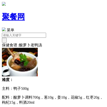
聚餐网
菜单
保健食谱 :酸萝卜老鸭汤
难度：
主料：鸭子500g
配料：酸萝卜调料700g，葱10g，姜10g，花椒5g，红枣20g，
枸杞15g，料酒20ml