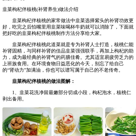
韭菜枸杞伴核桃(补肾养生)做法介绍
韭菜枸杞伴核桃的家常做法中韭菜选择紫头的补肾功效更
好，吃完之后怕嘴里用韭菜味喝杯牛奶就可以消除了，下面就
把好吃的韭菜枸杞伴核桃制作方法分享给大家。
韭菜枸杞伴核桃此道菜就是专为补肾人士打造，核桃仁能
补肾固精，与同样补肾的佳品韭菜强强联手，再加上枸杞的助
力，成为最经典的补肾气的药膳佳肴。尤其适宜易疲劳乏力的
上班族食用。在环境食物日益恶化的今天，别忘了给自己
的“肾动力”加满油，你也可以谱写属于自己的不老传奇。
韭菜枸杞伴核桃的做法图解：
1、韭菜花洗净留最嫩部分切成小段，枸杞泡水，核桃仁
剥出备用。