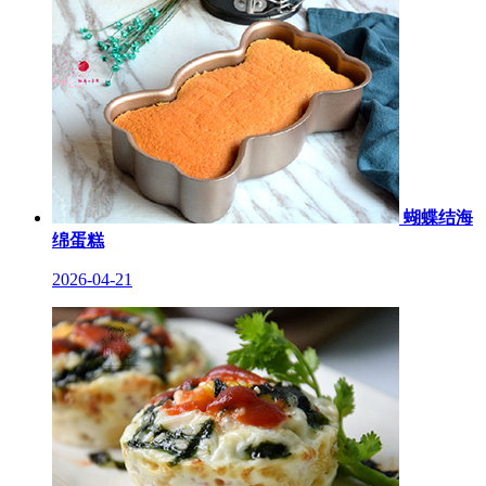
蝴蝶结海
绵蛋糕
2026-04-21