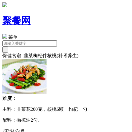
聚餐网
菜单
保健食谱 :韭菜枸杞伴核桃(补肾养生)
难度：
主料：韭菜花200克，核桃6颗，枸杞一勺
配料：橄榄油2勺。
2026-07-08