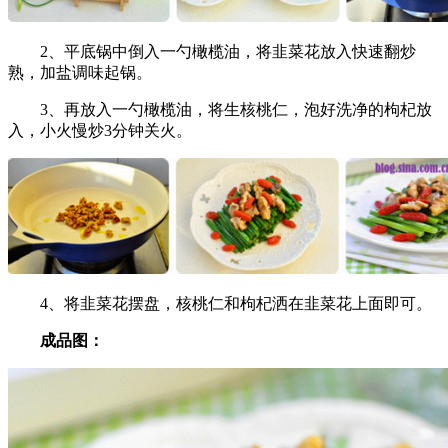
2、平底锅中倒入一勺橄榄油，将韭菜花放入快速翻炒
熟，加盐调味起锅。
3、再放入一勺橄榄油，将生核桃仁，泡好洗净的枸杞放
入，小火慢炒3分钟关火。
4、将韭菜花摆盘，核桃仁和枸杞洒在韭菜花上面即可。
成品图：