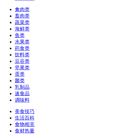
禽肉类
畜肉类
蔬菜类
海鲜类
鱼类
水果类
药食类
饮料类
豆谷类
坚果类
蛋类
菌类
乳制品
速食品
调味料
美食技巧
生活百科
食物相克
食材热量