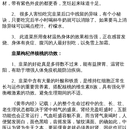
材，带有紫色外皮的都更香，烹饪起来味道十足。
2、 很多人害怕吃完韭菜后口中残留的异味，有个小秘
诀，只要吃完后半小时喝杯牛奶就可以消除了。如果要马上消
除异味可以喝点橙汁、柠檬水。
3、 此道菜所用食材温热身体的效果相当强，正在感冒发
烧、身体有炎症、腹泻的人最好别吃，以免雪上加霜。
韭菜枸杞伴核桃的功效：
1、韭菜的好处真是多得数不过来，能有益脾胃、温肾壮
阳，有助于增强人体免疫机能防治疾病。
2、韭菜中含有大量的叶酸和铁质，是维持红细胞正常生
长与运作的重要营养素。搭配核桃的维生素B族，具有强化平
衡雌激素的功效。避免生理期间的不适。
《黄帝内经》记载：人的整个生命过程中的生、长、壮、
老生理状态都取决于肾中精气的盛衰。肾经充盈旺盛时，五脏
功能也会正常运行，气血旺盛容貌不衰。而当肾气衰竭时，人
便鬓发斑白，面色黑暗，齿摇发落，皱纹满面。的确如此，中
医认为肾为先天之本，要延缓衰老就必须养好肾。因此也可以