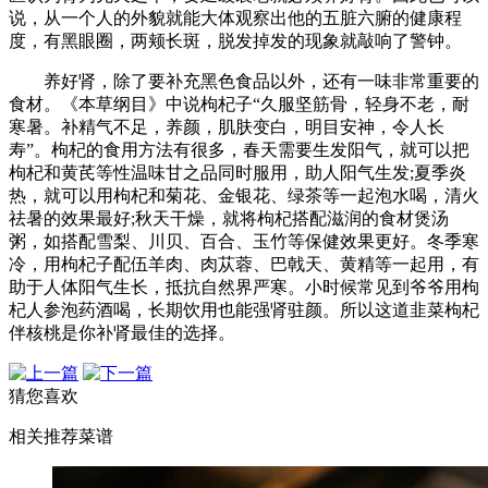
说，从一个人的外貌就能大体观察出他的五脏六腑的健康程
度，有黑眼圈，两颊长斑，脱发掉发的现象就敲响了警钟。
养好肾，除了要补充黑色食品以外，还有一味非常重要的
食材。《本草纲目》中说枸杞子“久服坚筋骨，轻身不老，耐
寒暑。补精气不足，养颜，肌肤变白，明目安神，令人长
寿”。枸杞的食用方法有很多，春天需要生发阳气，就可以把
枸杞和黄芪等性温味甘之品同时服用，助人阳气生发;夏季炎
热，就可以用枸杞和菊花、金银花、绿茶等一起泡水喝，清火
祛暑的效果最好;秋天干燥，就将枸杞搭配滋润的食材煲汤
粥，如搭配雪梨、川贝、百合、玉竹等保健效果更好。冬季寒
冷，用枸杞子配伍羊肉、肉苁蓉、巴戟天、黄精等一起用，有
助于人体阳气生长，抵抗自然界严寒。小时候常见到爷爷用枸
杞人参泡药酒喝，长期饮用也能强肾驻颜。所以这道韭菜枸杞
伴核桃是你补肾最佳的选择。
猜您喜欢
相关推荐菜谱