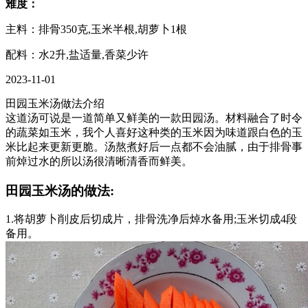
难度：
主料：排骨350克,玉米半根,胡萝卜1根
配料：水2升,盐适量,香菜少许
2023-11-01
田园玉米汤做法介绍
这道汤可说是一道简单又鲜美的一款田园汤。材料融合了时令
的蔬菜如玉米，我个人喜好这种类的玉米因为味道跟白色的玉
米比起来更新更脆。汤熬煮好后一点都不会油腻，由于排骨事
前焯过水的所以汤很清晰清香而鲜美。
田园玉米汤的做法:
1.将胡萝卜削皮后切成片，排骨洗净后焯水备用;玉米切成4段
备用。