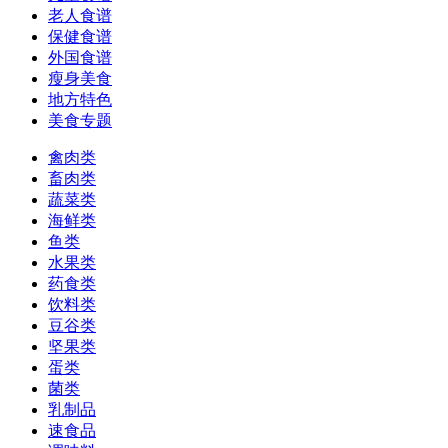
老人食谱
保健食谱
外国食谱
瘦身美食
地方特色
美食专题
禽肉类
畜肉类
蔬菜类
海鲜类
鱼类
水果类
药食类
饮料类
豆谷类
坚果类
蛋类
菌类
乳制品
速食品