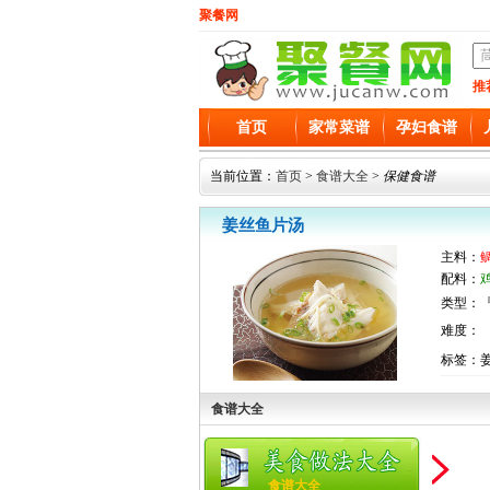
聚餐网
推
首页
家常菜谱
孕妇食谱
当前位置：
首页
>
食谱大全
>
保健食谱
姜丝鱼片汤
主料：
配料：
类型：『
难度：
标签：
食谱大全
食谱大全