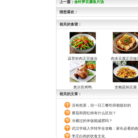
上一篇：
金针笋豆腐鱼片汤
猜您喜欢：
相关的食谱：
蒜苔炒肉正宗做法
肉末豆腐正宗做
奥尔良烤鸭
杏鲍菇焖豆腐
相关的文章：
没有抢菜，但一日三餐吃得都挺好的
番茄和西红柿有什么区别？
冷藏过的米饭能减肥吗？
武汉学籍入学转学全攻略：家长必看的
李庄白肉的饮食文化