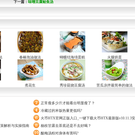
下一篇：
味噌豆腐鲑鱼汤
法
春椿泡油做法
蝴蝶结海绵蛋糕
火腿烘蛋
煮花生
秀珍菇烧豆腐汤
苦瓜凉拌最简单的做法
正常瘦多少斤才能看出明显瘦了？
冷藏过的米饭热量更低吗?
火币HTX官网正版入口_一键下载火币HTX最新版v10.11.3
政策解析与实操指南
杨枝甘露去茶底还是不去好喝？
酸梅汤粉对身体有害吗?