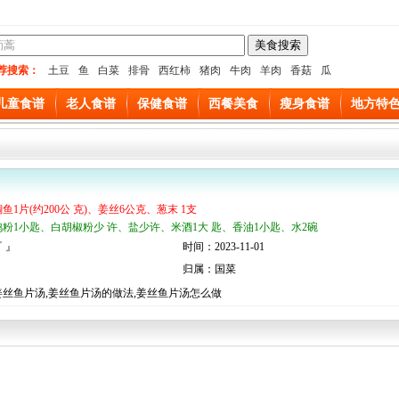
荐搜索：
土豆
鱼
白菜
排骨
西红柿
猪肉
牛肉
羊肉
香菇
瓜
儿童食谱
老人食谱
保健食谱
西餐美食
瘦身食谱
地方特
鲷鱼1片(约200公 克)、姜丝6公克、葱末 1支
鸡粉1小匙、白胡椒粉少 许、盐少许、米酒1大 匙、香油1小匙、水2碗
 』
时间：2023-11-01
归属：国菜
姜丝鱼片汤,姜丝鱼片汤的做法,姜丝鱼片汤怎么做