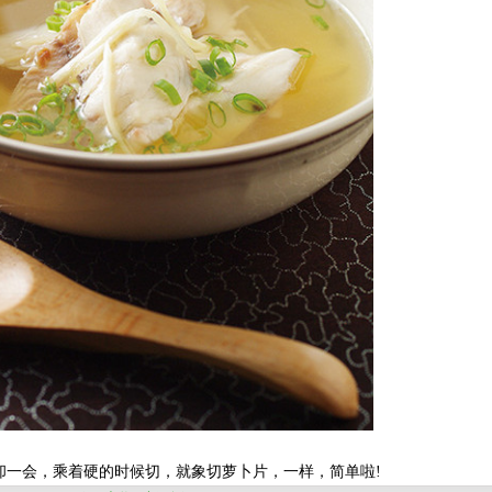
却一会，乘着硬的时候切，就象切萝卜片，一样，简单啦!