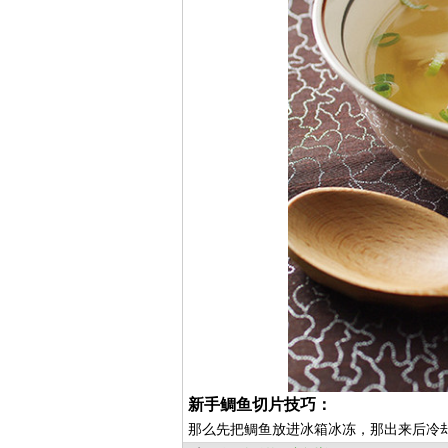
新手鲷鱼切片技巧：
那么先把鲷鱼放进冰箱冰冻，那出来后冷