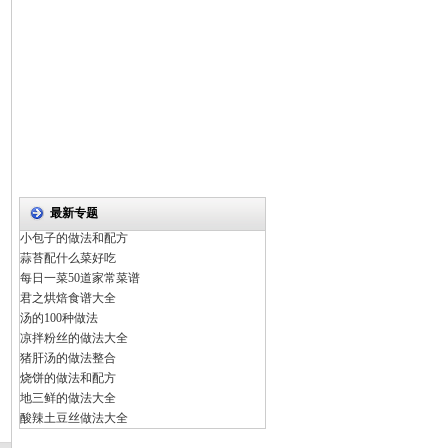
最新专题
小包子的做法和配方
蒜苔配什么菜好吃
每日一菜50道家常菜谱
君之烘焙食谱大全
汤的100种做法
凉拌粉丝的做法大全
猪肝汤的做法整合
烧饼的做法和配方
地三鲜的做法大全
酸辣土豆丝做法大全