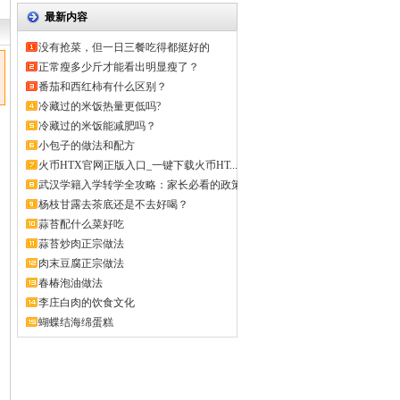
最新内容
没有抢菜，但一日三餐吃得都挺好的
正常瘦多少斤才能看出明显瘦了？
番茄和西红柿有什么区别？
冷藏过的米饭热量更低吗?
冷藏过的米饭能减肥吗？
小包子的做法和配方
火币HTX官网正版入口_一键下载火币HT...
武汉学籍入学转学全攻略：家长必看的政策
解...
杨枝甘露去茶底还是不去好喝？
蒜苔配什么菜好吃
蒜苔炒肉正宗做法
肉末豆腐正宗做法
春椿泡油做法
李庄白肉的饮食文化
蝴蝶结海绵蛋糕