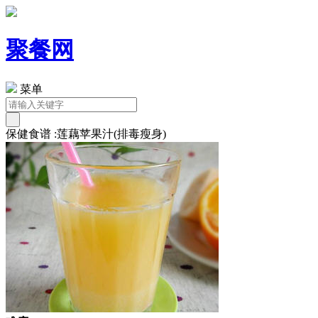
聚餐网
菜单
保健食谱 :莲藕苹果汁(排毒瘦身)