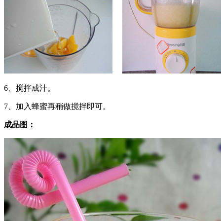
6、搅拌成汁。
7、加入蜂蜜再稍做搅拌即可。
成品图：