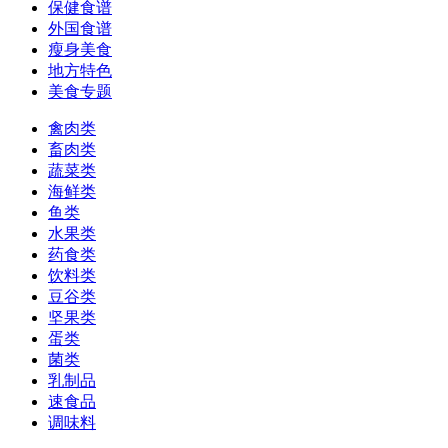
保健食谱
外国食谱
瘦身美食
地方特色
美食专题
禽肉类
畜肉类
蔬菜类
海鲜类
鱼类
水果类
药食类
饮料类
豆谷类
坚果类
蛋类
菌类
乳制品
速食品
调味料