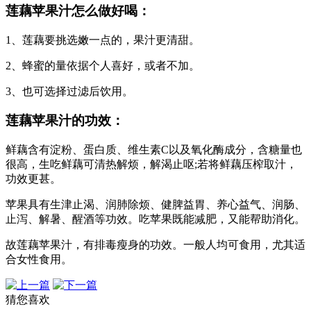
莲藕苹果汁怎么做好喝：
1、莲藕要挑选嫩一点的，果汁更清甜。
2、蜂蜜的量依据个人喜好，或者不加。
3、也可选择过滤后饮用。
莲藕苹果汁的功效：
鲜藕含有淀粉、蛋白质、维生素C以及氧化酶成分，含糖量也
很高，生吃鲜藕可清热解烦，解渴止呕;若将鲜藕压榨取汁，
功效更甚。
苹果具有生津止渴、润肺除烦、健脾益胃、养心益气、润肠、
止泻、解暑、醒酒等功效。吃苹果既能减肥，又能帮助消化。
故莲藕苹果汁，有排毒瘦身的功效。一般人均可食用，尤其适
合女性食用。
猜您喜欢