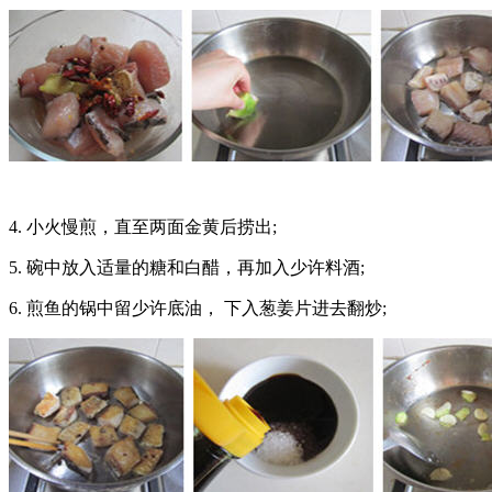
4. 小火慢煎，直至两面金黄后捞出;
5. 碗中放入适量的糖和白醋，再加入少许料酒;
6. 煎鱼的锅中留少许底油， 下入葱姜片进去翻炒;