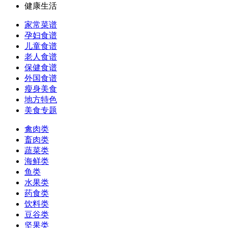
健康生活
家常菜谱
孕妇食谱
儿童食谱
老人食谱
保健食谱
外国食谱
瘦身美食
地方特色
美食专题
禽肉类
畜肉类
蔬菜类
海鲜类
鱼类
水果类
药食类
饮料类
豆谷类
坚果类