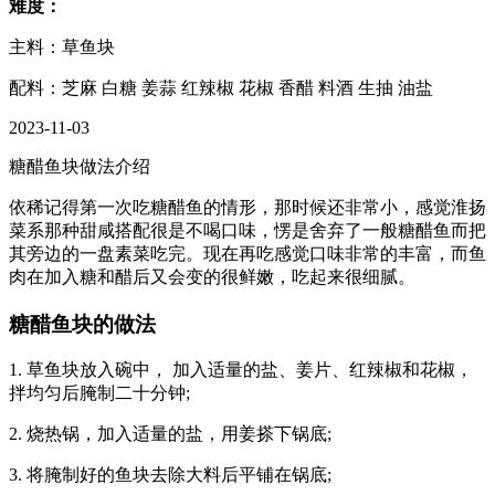
难度：
主料：草鱼块
配料：芝麻 白糖 姜蒜 红辣椒 花椒 香醋 料酒 生抽 油盐
2023-11-03
糖醋鱼块做法介绍
依稀记得第一次吃糖醋鱼的情形，那时候还非常小，感觉淮扬
菜系那种甜咸搭配很是不喝口味，愣是舍弃了一般糖醋鱼而把
其旁边的一盘素菜吃完。现在再吃感觉口味非常的丰富，而鱼
肉在加入糖和醋后又会变的很鲜嫩，吃起来很细腻。
糖醋鱼块的做法
1. 草鱼块放入碗中， 加入适量的盐、姜片、红辣椒和花椒，
拌均匀后腌制二十分钟;
2. 烧热锅，加入适量的盐，用姜搽下锅底;
3. 将腌制好的鱼块去除大料后平铺在锅底;