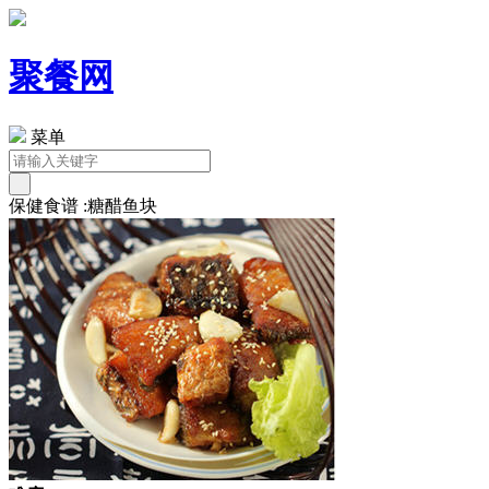
聚餐网
菜单
保健食谱 :糖醋鱼块