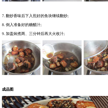
7. 翻炒香味后下入煎好的鱼块继续翻炒;
8. 倒入准备好的糖醋汁;
9. 加盖焖煮两、三分钟后再大火收汁;
成品图