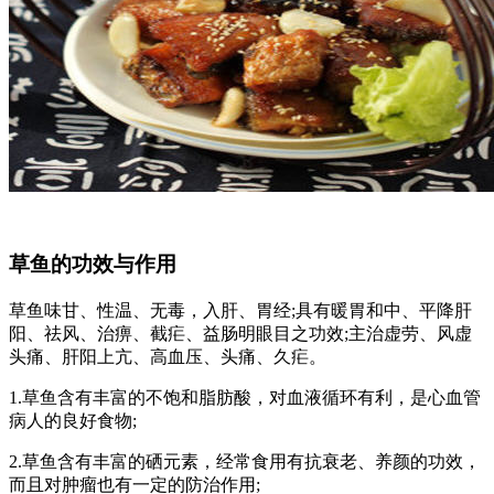
草鱼的功效与作用
草鱼味甘、性温、无毒，入肝、胃经;具有暖胃和中、平降肝
阳、祛风、治痹、截疟、益肠明眼目之功效;主治虚劳、风虚
头痛、肝阳上亢、高血压、头痛、久疟。
1.草鱼含有丰富的不饱和脂肪酸，对血液循环有利，是心血管
病人的良好食物;
2.草鱼含有丰富的硒元素，经常食用有抗衰老、养颜的功效，
而且对肿瘤也有一定的防治作用;