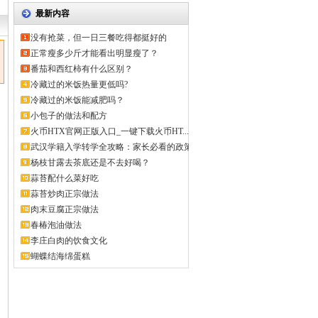
最新内容
没有抢菜，但一日三餐吃得都挺好的
正常瘦多少斤才能看出明显瘦了？
番茄和西红柿有什么区别？
冷藏过的米饭热量更低吗?
冷藏过的米饭能减肥吗？
小包子的做法和配方
火币HTX官网正版入口_一键下载火币HT...
武汉学籍入学转学全攻略：家长必看的政策
解...
杨枝甘露去茶底还是不去好喝？
蒜苔配什么菜好吃
蒜苔炒肉正宗做法
肉末豆腐正宗做法
春椿泡油做法
李庄白肉的饮食文化
蝴蝶结海绵蛋糕