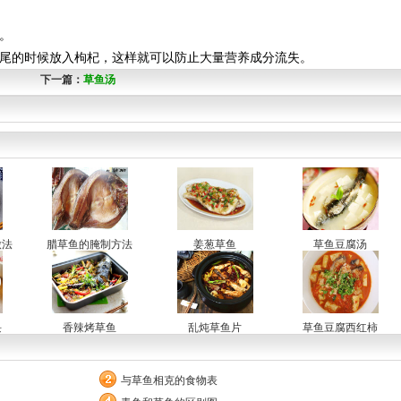
。
收尾的时候放入枸杞，这样就可以防止大量营养成分流失。
下一篇：
草鱼汤
做法
腊草鱼的腌制方法
姜葱草鱼
草鱼豆腐汤
块
香辣烤草鱼
乱炖草鱼片
草鱼豆腐西红柿
与草鱼相克的食物表