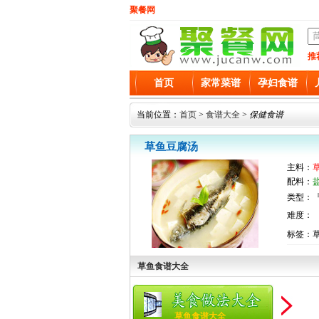
聚餐网
推
首页
家常菜谱
孕妇食谱
当前位置：
首页
>
食谱大全
>
保健食谱
草鱼豆腐汤
主料：
草
配料：
类型：『
难度：
标签：
草鱼食谱大全
草鱼食谱大全