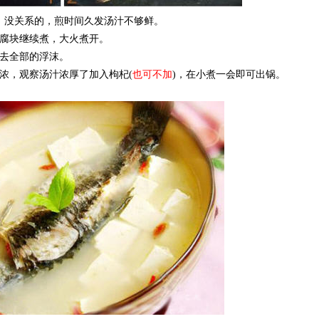
，没关系的，煎时间久发汤汁不够鲜。
豆腐块继续煮，大火煮开。
撇去全部的浮沫。
浓，观察汤汁浓厚了加入枸杞(
也可不加
)，在小煮一会即可出锅。