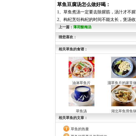
草鱼豆腐汤怎么做好喝：
1、草鱼煮汤一定要去除腥筋，汤汁才不腥
2、枸杞烹饪枸杞的时间不能太长，煲汤
上一篇：
薄荷酸梅汤
猜您喜欢：
相关草鱼的食谱：
油淋草鱼片
溜草鱼片的家常
草鱼汤
湖北草鱼滑鱼
相关草鱼的文章：
草鱼的热量