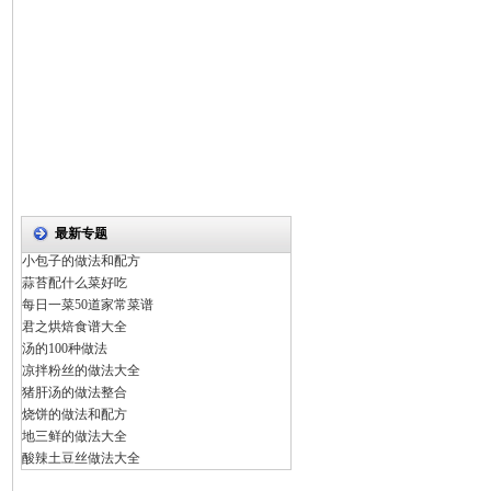
最新专题
小包子的做法和配方
蒜苔配什么菜好吃
每日一菜50道家常菜谱
君之烘焙食谱大全
汤的100种做法
凉拌粉丝的做法大全
猪肝汤的做法整合
烧饼的做法和配方
地三鲜的做法大全
酸辣土豆丝做法大全