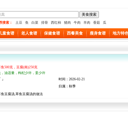
荐搜索：
土豆
鱼
白菜
排骨
西红柿
猪肉
牛肉
羊肉
香菇
瓜
儿童食谱
老人食谱
保健食谱
西餐美食
瘦身食谱
地方特
鱼500克，豆腐(南)250克
盐，油适量，枸杞少许，姜少许
 』
时间：2026-02-21
归属：秋季
草鱼豆腐汤,草鱼豆腐汤的做法