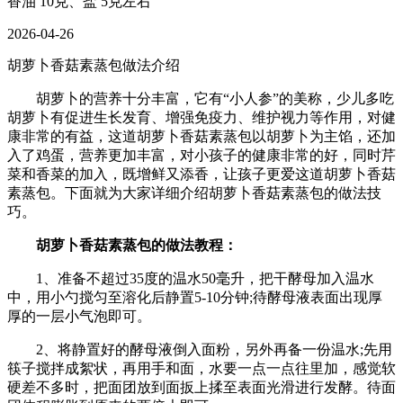
香油 10克、盐 5克左右
2026-04-26
胡萝卜香菇素蒸包做法介绍
胡萝卜的营养十分丰富，它有“小人参”的美称，少儿多吃
胡萝卜有促进生长发育、增强免疫力、维护视力等作用，对健
康非常的有益，这道胡萝卜香菇素蒸包以胡萝卜为主馅，还加
入了鸡蛋，营养更加丰富，对小孩子的健康非常的好，同时芹
菜和香菜的加入，既增鲜又添香，让孩子更爱这道胡萝卜香菇
素蒸包。下面就为大家详细介绍胡萝卜香菇素蒸包的做法技
巧。
胡萝卜香菇素蒸包的做法教程：
1、准备不超过35度的温水50毫升，把干酵母加入温水
中，用小勺搅匀至溶化后静置5-10分钟;待酵母液表面出现厚
厚的一层小气泡即可。
2、将静置好的酵母液倒入面粉，另外再备一份温水;先用
筷子搅拌成絮状，再用手和面，水要一点一点往里加，感觉软
硬差不多时，把面团放到面扳上揉至表面光滑进行发酵。待面