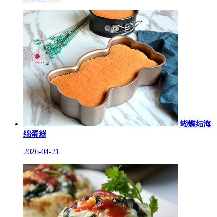
蝴蝶结海
绵蛋糕
2026-04-21