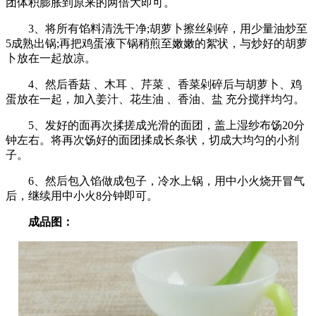
团体积膨胀到原来的两倍大即可。
3、将所有馅料清洗干净;胡萝卜擦丝剁碎，用少量油炒至
5成熟出锅;再把鸡蛋液下锅稍煎至嫩嫩的絮状，与炒好的胡萝
卜放在一起放凉。
4、然后香菇 、木耳 、芹菜 、香菜剁碎后与胡萝卜、鸡
蛋放在一起，加入姜汁、花生油 、香油、盐 充分搅拌均匀。
5、发好的面再次揉搓成光滑的面团，盖上湿纱布饧20分
钟左右。将再次饧好的面团揉成长条状，切成大均匀的小剂
子。
6、然后包入馅做成包子，冷水上锅，用中小火烧开冒气
后，继续用中小火8分钟即可。
成品图：