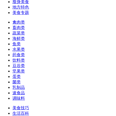
瘦身美食
地方特色
美食专题
禽肉类
畜肉类
蔬菜类
海鲜类
鱼类
水果类
药食类
饮料类
豆谷类
坚果类
蛋类
菌类
乳制品
速食品
调味料
美食技巧
生活百科