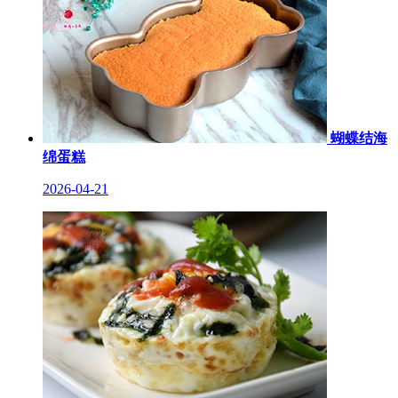
蝴蝶结海
绵蛋糕
2026-04-21