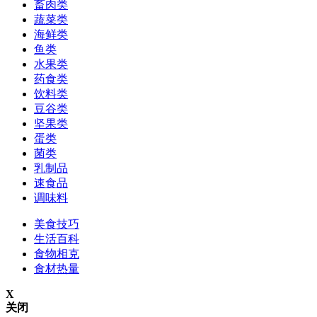
畜肉类
蔬菜类
海鲜类
鱼类
水果类
药食类
饮料类
豆谷类
坚果类
蛋类
菌类
乳制品
速食品
调味料
美食技巧
生活百科
食物相克
食材热量
X
关闭