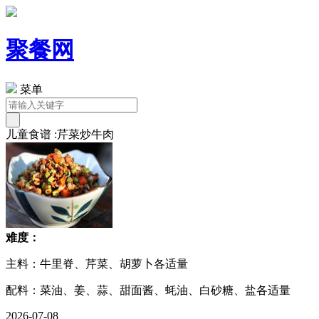
聚餐网
菜单
儿童食谱 :芹菜炒牛肉
难度：
主料：牛里脊、芹菜、胡萝卜各适量
配料：菜油、姜、蒜、甜面酱、蚝油、白砂糖、盐各适量
2026-07-08