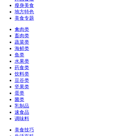
瘦身美食
地方特色
美食专题
禽肉类
畜肉类
蔬菜类
海鲜类
鱼类
水果类
药食类
饮料类
豆谷类
坚果类
蛋类
菌类
乳制品
速食品
调味料
美食技巧