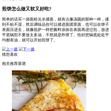
煎饼怎么做又软又好吃?
简单的话买一袋面粉兑水揉面，就有点像汤圆的那种一样，揉
到不粘不湿，然后调味品你可以揉进面团里面，也可以在饼子
表面压进去，就像批萨一样把酱料涂抹在表面再进过煎，放进
平底锅煎不要放太多油，不然就是炸饼了。恰好把锅底处处平
均都有油，就可以开始煎饼了。
猜您喜欢
相关推荐菜谱