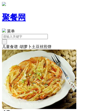
聚餐网
菜单
儿童食谱 :胡萝卜土豆丝煎饼