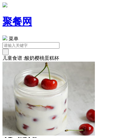
聚餐网
菜单
儿童食谱 :酸奶樱桃蛋糕杯