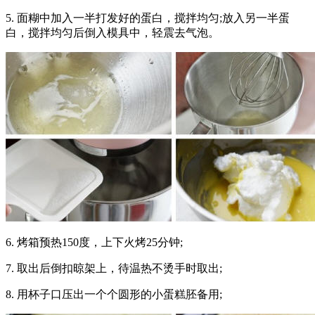
5. 面糊中加入一半打发好的蛋白，搅拌均匀;放入另一半蛋
白，搅拌均匀后倒入模具中，轻震去气泡。
6. 烤箱预热150度，上下火烤25分钟;
7. 取出后倒扣晾架上，待温热不烫手时取出;
8. 用杯子口压出一个个圆形的小蛋糕胚备用;