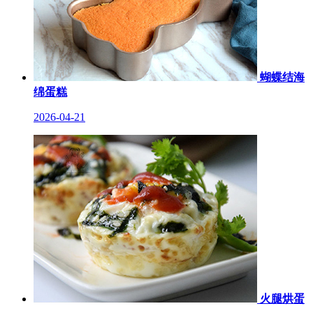
蝴蝶结海
绵蛋糕
2026-04-21
火腿烘蛋