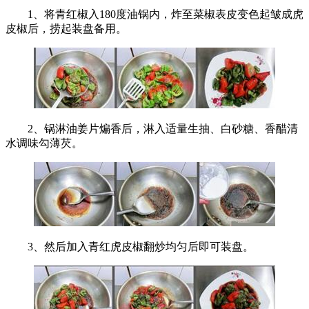
1、将青红椒入180度油锅内，炸至菜椒表皮变色起皱成虎
皮椒后，捞起装盘备用。
2、锅淋油姜片煸香后，淋入适量生抽、白砂糖、香醋清
水调味勾薄芡。
3、然后加入青红虎皮椒翻炒均匀后即可装盘。