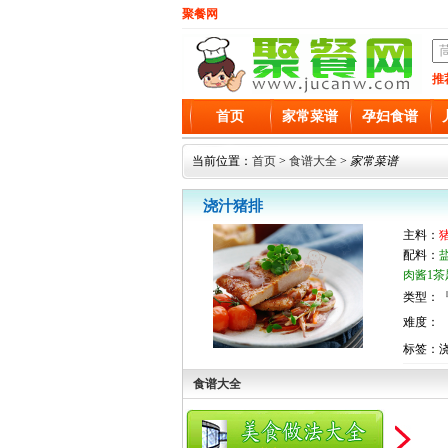
聚餐网
推
首页
家常菜谱
孕妇食谱
当前位置：
首页
>
食谱大全
>
家常菜谱
浇汁猪排
主料：
配料：
盐
肉酱1茶匙
类型：『
难度：
标签：
食谱大全