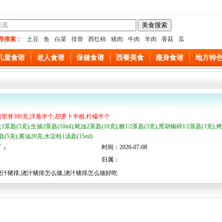
荐搜索：
土豆
鱼
白菜
排骨
西红柿
猪肉
牛肉
羊肉
香菇
瓜
儿童食谱
老人食谱
保健食谱
西餐美食
瘦身食谱
地方特
猪里脊300克,洋葱半个,胡萝卜半根,柠檬半个
1茶匙(5克),生抽2茶匙(10ml),蚝油2茶匙(10克),糖1/2茶匙(3克),黑胡椒碎1/2茶匙(3克),烤
(5克),黄油20克,水淀粉1汤匙(15ml)
 』
时间：2026-07-08
归属：
浇汁猪排,浇汁猪排怎么做,浇汁猪排怎么做好吃