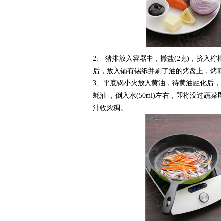
2、 猪排放入容器中，撒盐(2克)，挤入柠檬
后，放入铺有锡纸并刷了油的烤盘上，烤箱
3、平底锅小火放入黄油，待黄油融化后
蚝油 ，倒入水(50ml)左右，即将没过
汁收浓稠。