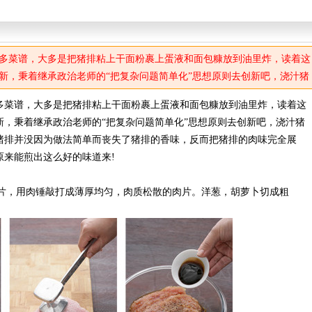
多菜谱，大多是把猪排粘上干面粉裹上蛋液和面包糠放到油里炸，读着这
新，秉着继承政治老师的“把复杂问题简单化”思想原则去创新吧，浇汁猪
猪排并没因为做法简单而丧失了猪排的香味，反而把猪排的肉味完全展
多菜谱，大多是把猪排粘上干面粉裹上蛋液和面包糠放到油里炸，读着这
原来能煎出这么好的味道来!
新，秉着继承政治老师的“把复杂问题简单化”思想原则去创新吧，浇汁猪
猪排并没因为做法简单而丧失了猪排的香味，反而把猪排的肉味完全展
原来能煎出这么好的味道来!
的片，用肉锤敲打成薄厚均匀，肉质松散的肉片。洋葱，胡萝卜切成粗