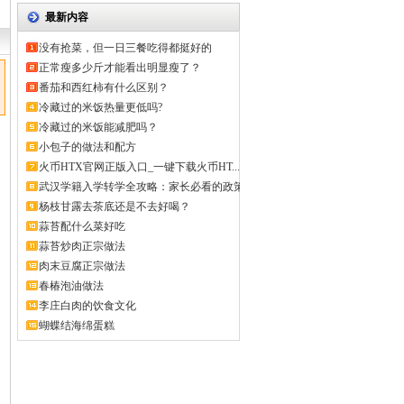
最新内容
没有抢菜，但一日三餐吃得都挺好的
正常瘦多少斤才能看出明显瘦了？
番茄和西红柿有什么区别？
冷藏过的米饭热量更低吗?
冷藏过的米饭能减肥吗？
小包子的做法和配方
火币HTX官网正版入口_一键下载火币HT...
武汉学籍入学转学全攻略：家长必看的政策
解...
杨枝甘露去茶底还是不去好喝？
蒜苔配什么菜好吃
蒜苔炒肉正宗做法
肉末豆腐正宗做法
春椿泡油做法
李庄白肉的饮食文化
蝴蝶结海绵蛋糕