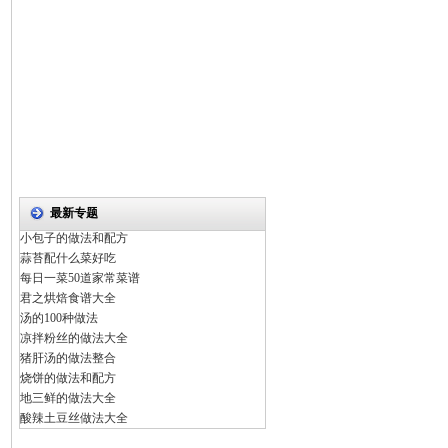
最新专题
小包子的做法和配方
蒜苔配什么菜好吃
每日一菜50道家常菜谱
君之烘焙食谱大全
汤的100种做法
凉拌粉丝的做法大全
猪肝汤的做法整合
烧饼的做法和配方
地三鲜的做法大全
酸辣土豆丝做法大全