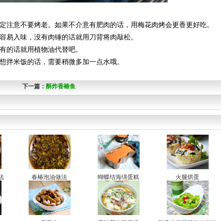
一定注意不要烤老。如果不介意有肥肉的话，用梅花肉烤会更香更好吃。
更容易入味，没有肉锤的话就用刀背将肉敲松。
没有的话就用植物油代替吧。
果想拌米饭的话，需要稍微多加一点水哦。
下一篇：
酥炸香椿鱼
法
春椿泡油做法
蝴蝶结海绵蛋糕
火腿烘蛋