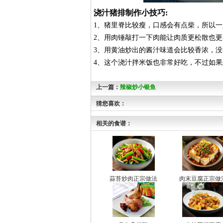
浇汁猪排制作小技巧:
1、猪里脊比较瘦，口感会有点柴，所以
2、用肉锤敲打一下肉能让肉质更松散也
3、用黄油炒出的酱汁味道会比较香浓，
4、这个浇汁拌米饭也非常好吃，不过如
上一篇：
辣椒炒小银鱼
猜您喜欢：
相关的食谱：
蒜苔炒肉正宗做法
肉末豆腐正宗做