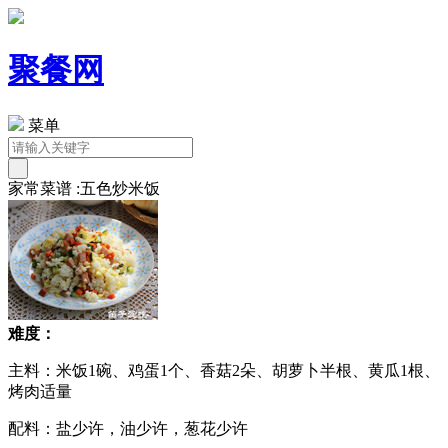
聚餐网
菜单
家常菜谱 :五色炒米饭
难度：
主料：米饭1碗、鸡蛋1个、香菇2朵、胡萝卜半根、黄瓜1根、
烤肉适量
配料：盐少许，油少许，葱花少许