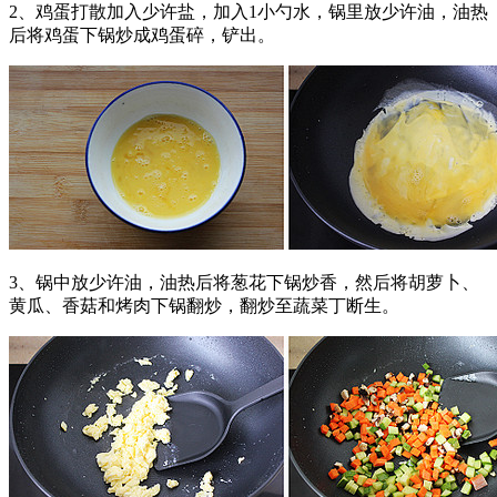
2、鸡蛋打散加入少许盐，加入1小勺水，锅里放少许油，油热
后将鸡蛋下锅炒成鸡蛋碎，铲出。
3、锅中放少许油，油热后将葱花下锅炒香，然后将胡萝卜、
黄瓜、香菇和烤肉下锅翻炒，翻炒至蔬菜丁断生。