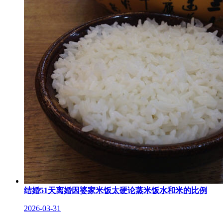
结婚51天离婚因婆家米饭太硬论蒸米饭水和米的比例
2026-03-31