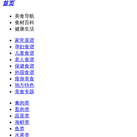
首页
美食导航
食材百科
健康生活
家常菜谱
孕妇食谱
儿童食谱
老人食谱
保健食谱
外国食谱
瘦身美食
地方特色
美食专题
禽肉类
畜肉类
蔬菜类
海鲜类
鱼类
水果类