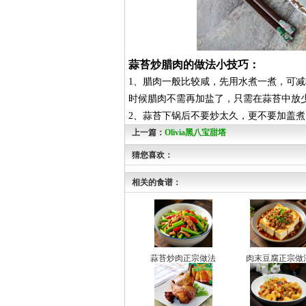
蒜苔炒腊肉的做法小技巧：
1、腊肉一般比较咸，先用水煮一煮，可减
时候腊肉不需再加盐了，只需在蒜苔中放
2、蒜苔下锅后不要炒太久，更不要加盖
上一篇：
Olivia黑八宝甜塔
猜您喜欢：
相关的食谱：
蒜苔炒肉正宗做法
肉末豆腐正宗做