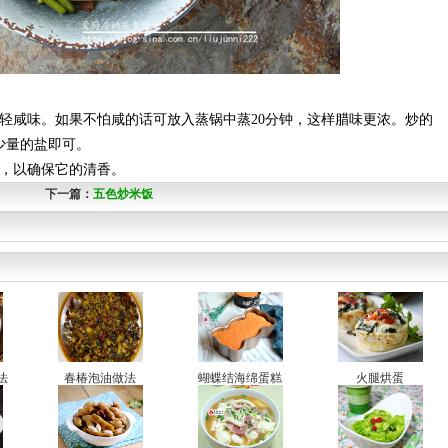
轻咸味。如果不怕咸的话可放入蒸锅中蒸20分钟，这样腊味更浓。炒的
少量的盐即可。
煮，以确保它的清香。
下一篇：
五色炒米饭
法
春椿泡油做法
蝴蝶结海绵蛋糕
火腿烘蛋