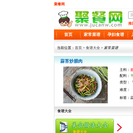
聚餐网
推
首页
家常菜谱
孕妇食谱
当前位置：
首页
>
食谱大全
>
家常菜谱
蒜苔炒腊肉
主料：
腊
配料：
类型：『
难度：
标签：
食谱大全
食谱大全