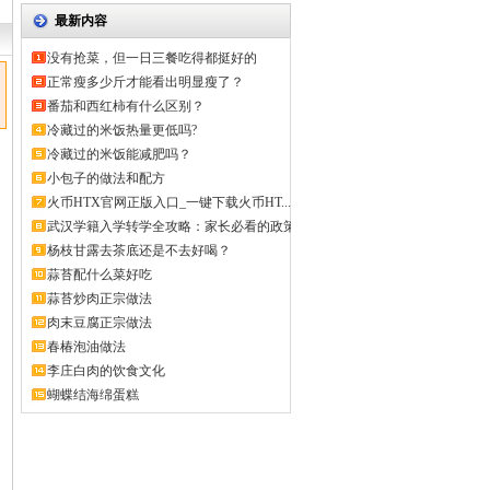
最新内容
没有抢菜，但一日三餐吃得都挺好的
正常瘦多少斤才能看出明显瘦了？
番茄和西红柿有什么区别？
冷藏过的米饭热量更低吗?
冷藏过的米饭能减肥吗？
小包子的做法和配方
火币HTX官网正版入口_一键下载火币HT...
武汉学籍入学转学全攻略：家长必看的政策
解...
杨枝甘露去茶底还是不去好喝？
蒜苔配什么菜好吃
蒜苔炒肉正宗做法
肉末豆腐正宗做法
春椿泡油做法
李庄白肉的饮食文化
蝴蝶结海绵蛋糕