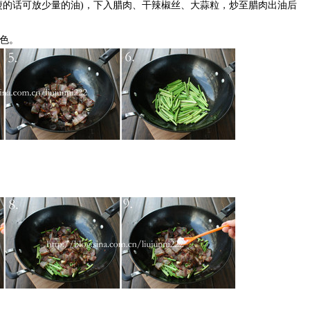
瘦的话可放少量的油)，下入腊肉、干辣椒丝、大蒜粒，炒至腊肉出油后
色。