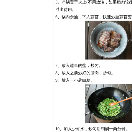
5、净锅置于火上(不用放油，如果腊肉较
舀出待用。
6、锅内余油，下入蒜苔，快速炒至蒜苔变
7、放入适量的盐，炒匀。
8、放入之前炒好的腊肉，炒匀。
9、放入一小匙白糖。
10、加入少许水，炒匀后稍焖一两分钟。