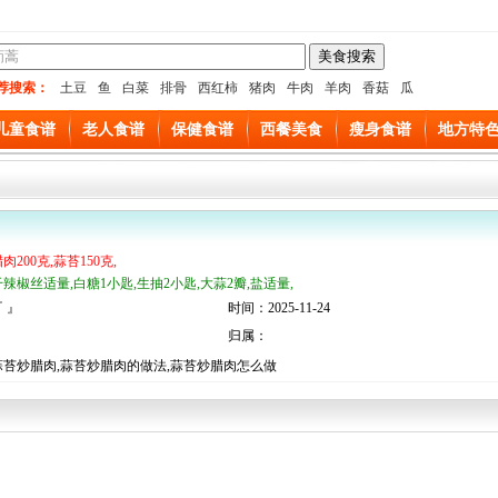
荐搜索：
土豆
鱼
白菜
排骨
西红柿
猪肉
牛肉
羊肉
香菇
瓜
儿童食谱
老人食谱
保健食谱
西餐美食
瘦身食谱
地方特
肉200克,蒜苔150克,
干辣椒丝适量,白糖1小匙,生抽2小匙,大蒜2瓣,盐适量,
 』
时间：2025-11-24
归属：
蒜苔炒腊肉,蒜苔炒腊肉的做法,蒜苔炒腊肉怎么做