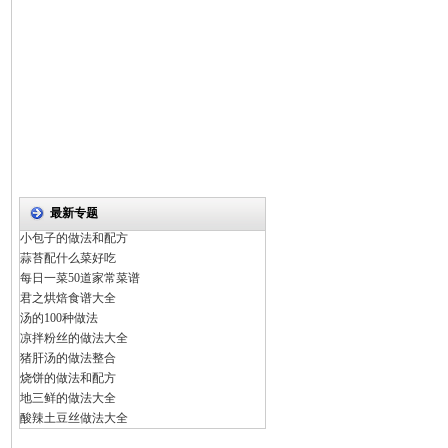
最新专题
小包子的做法和配方
蒜苔配什么菜好吃
每日一菜50道家常菜谱
君之烘焙食谱大全
汤的100种做法
凉拌粉丝的做法大全
猪肝汤的做法整合
烧饼的做法和配方
地三鲜的做法大全
酸辣土豆丝做法大全