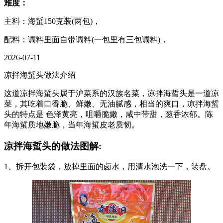
难度：
主料：海蜇150克装(两包)，
配料：调料里面自带调料(一包里有三包调料)，
2026-07-11
凉拌海蜇头做法介绍
这道凉拌海蜇头属于沪菜系的汉族名菜，凉拌海蜇头是一道凉
菜，其吃着口香脆、鲜嫩、无油腻感，相当的爽口，凉拌海蜇
头的特点是 色泽黄亮，咀嚼脆嫩，咸中带甜，葱香浓郁。陈
年海蜇质地嫩脆，当年海蜇皮老质韧。
凉拌海蜇头的做法图解:
1、拆开包装袋，放掉里面的卤水，用清水泡洗一下，装盘。