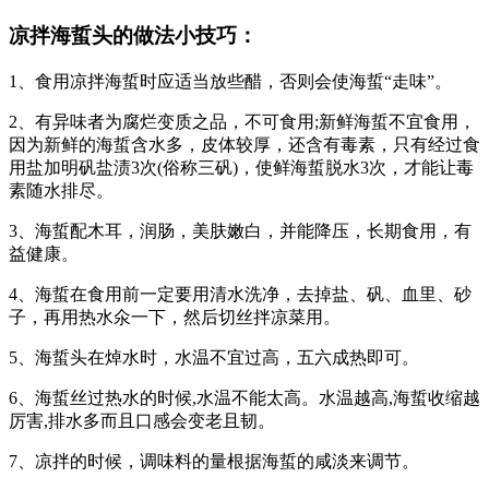
凉拌海蜇头的做法小技巧：
1、食用凉拌海蜇时应适当放些醋，否则会使海蜇“走味”。
2、有异味者为腐烂变质之品，不可食用;新鲜海蜇不宜食用，
因为新鲜的海蜇含水多，皮体较厚，还含有毒素，只有经过食
用盐加明矾盐渍3次(俗称三矾)，使鲜海蜇脱水3次，才能让毒
素随水排尽。
3、海蜇配木耳，润肠，美肤嫩白，并能降压，长期食用，有
益健康。
4、海蜇在食用前一定要用清水洗净，去掉盐、矾、血里、砂
子，再用热水氽一下，然后切丝拌凉菜用。
5、海蜇头在焯水时，水温不宜过高，五六成热即可。
6、海蜇丝过热水的时候,水温不能太高。水温越高,海蜇收缩越
厉害,排水多而且口感会变老且韧。
7、凉拌的时候，调味料的量根据海蜇的咸淡来调节。