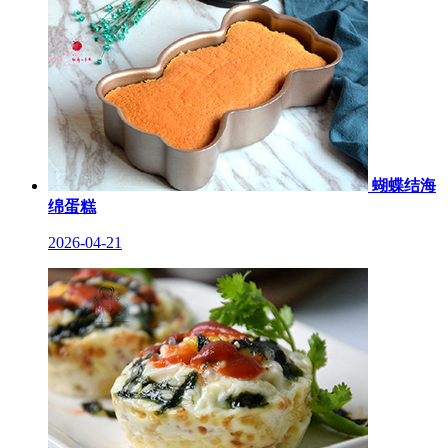
蝴蝶结海
绵蛋糕
2026-04-21