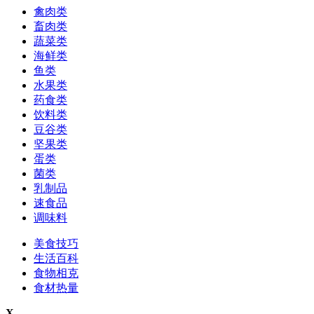
禽肉类
畜肉类
蔬菜类
海鲜类
鱼类
水果类
药食类
饮料类
豆谷类
坚果类
蛋类
菌类
乳制品
速食品
调味料
美食技巧
生活百科
食物相克
食材热量
X