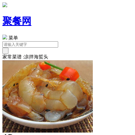
聚餐网
菜单
家常菜谱 :凉拌海蜇头