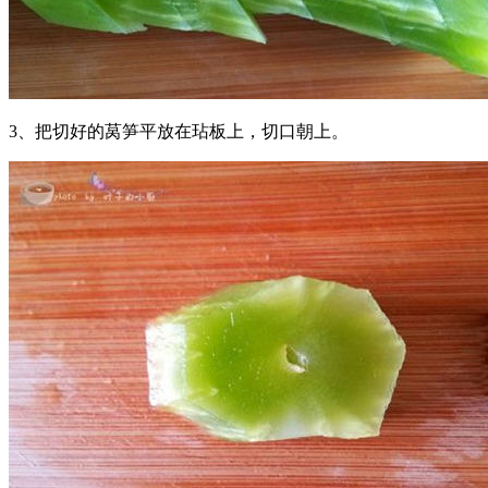
3、把切好的莴笋平放在玷板上，切口朝上。