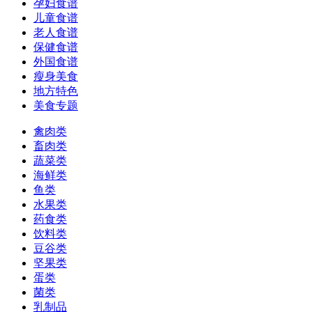
孕妇食谱
儿童食谱
老人食谱
保健食谱
外国食谱
瘦身美食
地方特色
美食专题
禽肉类
畜肉类
蔬菜类
海鲜类
鱼类
水果类
药食类
饮料类
豆谷类
坚果类
蛋类
菌类
乳制品