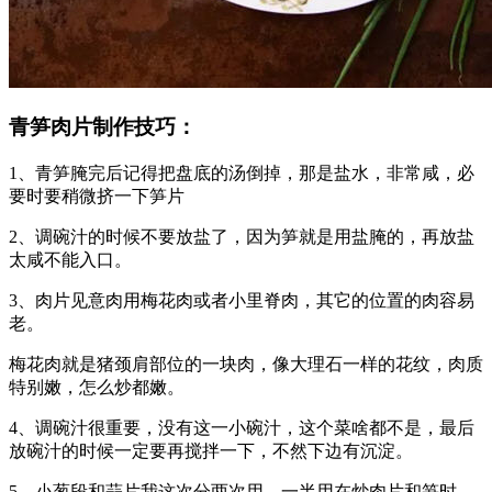
青笋肉片制作技巧：
1、青笋腌完后记得把盘底的汤倒掉，那是盐水，非常咸，必
要时要稍微挤一下笋片
2、调碗汁的时候不要放盐了，因为笋就是用盐腌的，再放盐
太咸不能入口。
3、肉片见意肉用梅花肉或者小里脊肉，其它的位置的肉容易
老。
梅花肉就是猪颈肩部位的一块肉，像大理石一样的花纹，肉质
特别嫩，怎么炒都嫩。
4、调碗汁很重要，没有这一小碗汁，这个菜啥都不是，最后
放碗汁的时候一定要再搅拌一下，不然下边有沉淀。
5、小葱段和蒜片我这次分两次用，一半用在炒肉片和笋时，