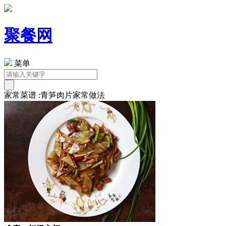
聚餐网
菜单
家常菜谱 :青笋肉片家常做法