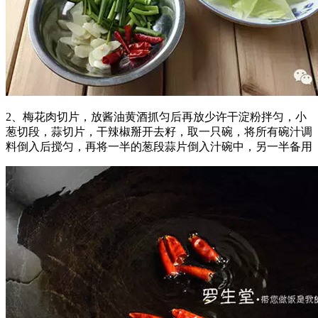
2、梅花肉切片，放酱油黄酒抓匀后再放少许干淀粉拌匀，小
葱切段，蒜切片，干辣椒掰开去籽，取一只碗，将所有碗汁调
料倒入后搅匀，再将一半的葱段蒜片倒入汁碗中，另一半备用