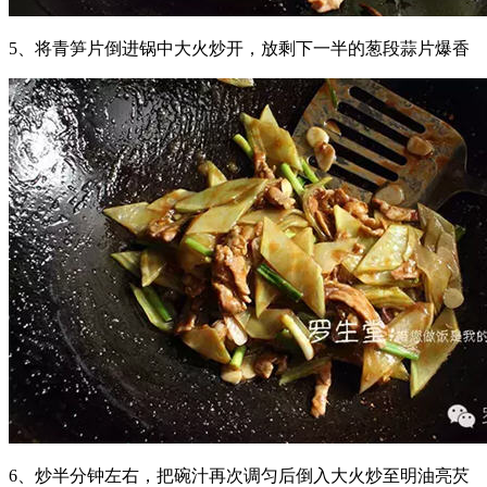
5、将青笋片倒进锅中大火炒开，放剩下一半的葱段蒜片爆香
6、炒半分钟左右，把碗汁再次调匀后倒入大火炒至明油亮芡