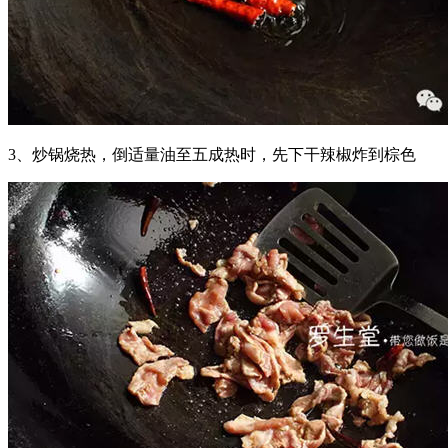
3、炒锅烧热，倒适量油至五成热时，先下干辣椒炸到棕色