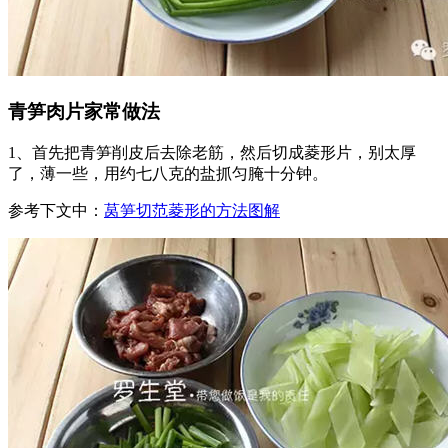
青笋肉片家常做法
1、首先把青笋削皮后去除老筋，然后切成菱形片，别太厚
了，薄一些，用约七八克的盐抓匀腌十分钟。
参考下文中：
莴笋切范菱形的方法图解