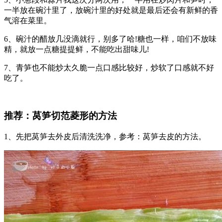
一半放在碗汁里了，放碗汁里的好处就是最后还会有新鲜的香
气溶在菜里。
6、碗汁的醋放几没滴就行，别多了哈!糖也一样，咱们不放味
精，就放一点糖提提鲜，不能吃出甜味儿!
7、青笋也不能炒太久脆一点口感比较好，炒软了口感就不好
吃了。
推荐：莴笋切范菱形的方法
1、先把莴笋去外皮后清洗洗净，参考：莴笋去皮的方法。