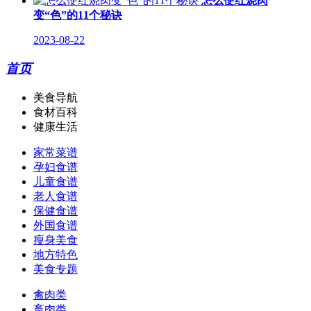
怎么使红烧肉
变“色”的11个秘诀
2023-08-22
首页
美食导航
食材百科
健康生活
家常菜谱
孕妇食谱
儿童食谱
老人食谱
保健食谱
外国食谱
瘦身美食
地方特色
美食专题
禽肉类
畜肉类