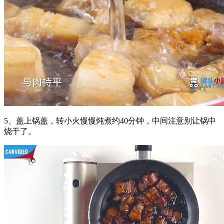
5、盖上锅盖，转小火慢慢炖煮约40分钟，中间注意别让锅中
烧干了。