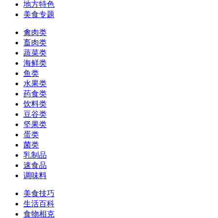
地方特色
美食专题
禽肉类
畜肉类
蔬菜类
海鲜类
鱼类
水果类
药食类
饮料类
豆谷类
坚果类
蛋类
菌类
乳制品
速食品
调味料
美食技巧
生活百科
食物相克