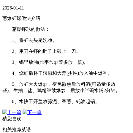
2026-01-11
葱爆虾球做法介绍
葱爆虾球的做法：
1、将虾去头尾洗净。
2、用刀在虾的肚子上破上一刀。
3、锅里放油(比平常炒菜多放一倍)。
4、烧红后将干辣椒和大蒜(少许)放入油中爆香。
5、放虾大火爆炒，变色微焦后放料酒(可适量多放一
些)、生抽、盐、鸡精继续爆炒，后放小半碗水焖2分钟。
6、水快干开盖放蒜泥、香葱、蚝油起锅。
猜您喜欢
相关推荐菜谱