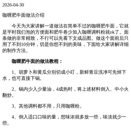
2026-04-30
咖喱肥牛面做法介绍
今天为大家讲解一道做法在简单不过的咖喱肥牛面，它就
是平时我们泡的方便面和肥牛卷少加入咖喱调料粉就ok了。面
条做的非常精致，不行可以先看下文成品图。做这个面前后只
用了不到10分钟，切是你想不到的美味，下面给大家讲解详细
的制作方法。
咖喱肥牛面的做法教程：
1、胡萝卜和黄瓜分别切成小叮，新鲜青豆洗净可先焯下
水，也可直接下锅。
2、锅内少入少量油，4成热时，将上述材料倒入、中小火
翻炒。
3、其他调料都不用，只用咖喱粉。
4、倒入适口口味的量，想味浓就多放一些，味淡就少一
些。