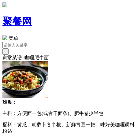
聚餐网
菜单
家常菜谱 :咖喱肥牛面
难度：
主料：方便面一包(或者干面条)、肥牛卷少半包
配料：黄瓜、胡萝卜各半根、新鲜青豆一把，味好美咖喱调料
粉适