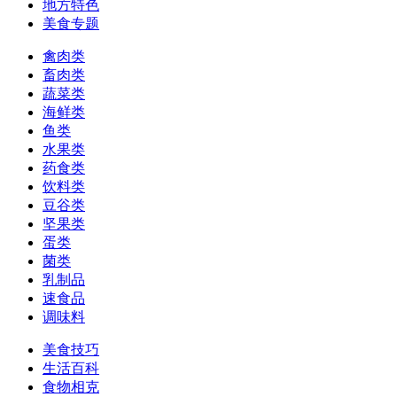
地方特色
美食专题
禽肉类
畜肉类
蔬菜类
海鲜类
鱼类
水果类
药食类
饮料类
豆谷类
坚果类
蛋类
菌类
乳制品
速食品
调味料
美食技巧
生活百科
食物相克