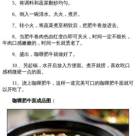
5、将调料和蔬菜翻炒均匀。
6、倒入一碗清水。大火，煮开。
7、转小火，将蔬菜煮至稍软后，把肥牛卷放进去。
8、当肥牛卷肉色由红变白即可关火，时间一定不能长，
牛肉口感嫩嫩的，时间一长就烫老了。
9、盛出，咖喱肥牛就做好了。
10 、另起锅，水开后放入方便面。煮开就捞，喜欢吃口
感稍微硬一点的面。
11、浇上咖喱肥牛，这样一道完美可口的咖喱肥牛面就可
以开吃了。
咖喱肥牛面成品图：