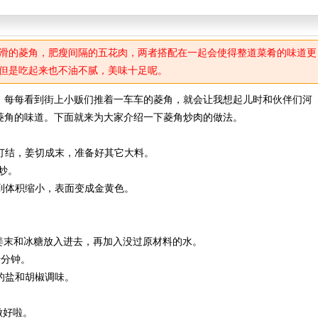
滑的菱角，肥瘦间隔的五花肉，两者搭配在一起会使得整道菜肴的味道更
但是吃起来也不油不腻，美味十足呢。
每每看到街上小贩们推着一车车的菱角，就会让我想起儿时和伙伴们河
菱角的味道。下面就来为大家介绍一下菱角炒肉的做法。
打结，姜切成末，准备好其它大料。
炒。
到体积缩小，表面变成金黄色。
，姜末和冰糖放入进去，再加入没过原材料的水。
十分钟。
的盐和胡椒调味。
做好啦。