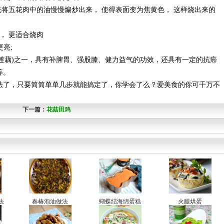
将五花肉中的油慢慢煸炒出来， 使得表面变为焦黄色， 这样烧出来的
， 更适合烧肉
亮;
莲藕)之一，具有补脾胃、强股膝、健力益气的功效，还具有一定的抗癌
等。
了，只要简简单单几步就能搞定了，你学会了么？爱美食的你可千万不
下一篇：
花菇田鸡
法
春椿泡油做法
蝴蝶结海绵蛋糕
火腿烘蛋