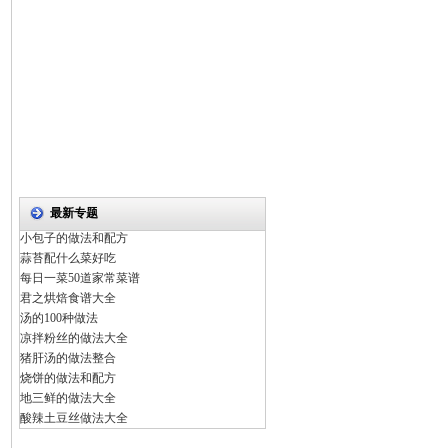
最新专题
小包子的做法和配方
蒜苔配什么菜好吃
每日一菜50道家常菜谱
君之烘焙食谱大全
汤的100种做法
凉拌粉丝的做法大全
猪肝汤的做法整合
烧饼的做法和配方
地三鲜的做法大全
酸辣土豆丝做法大全