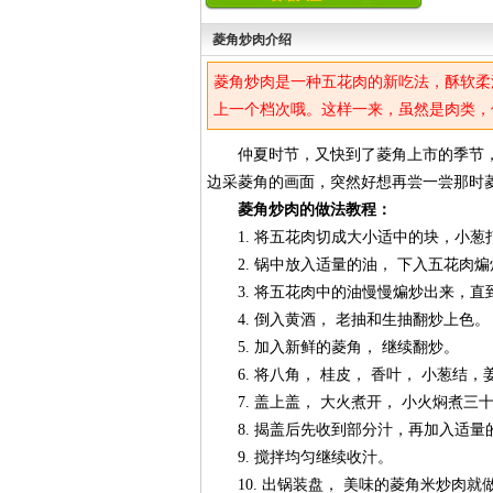
菱角炒肉介绍
菱角炒肉是一种五花肉的新吃法，酥软柔
上一个档次哦。这样一来，虽然是肉类，
仲夏时节，又快到了菱角上市的季节，
边采菱角的画面，突然好想再尝一尝那时
菱角炒肉的做法教程：
1. 将五花肉切成大小适中的块，小葱
2. 锅中放入适量的油， 下入五花肉煸
3. 将五花肉中的油慢慢煸炒出来，直
4. 倒入黄酒， 老抽和生抽翻炒上色。
5. 加入新鲜的菱角， 继续翻炒。
6. 将八角， 桂皮， 香叶， 小葱结
7. 盖上盖， 大火煮开， 小火焖煮三
8. 揭盖后先收到部分汁，再加入适量
9. 搅拌均匀继续收汁。
10. 出锅装盘， 美味的菱角米炒肉就