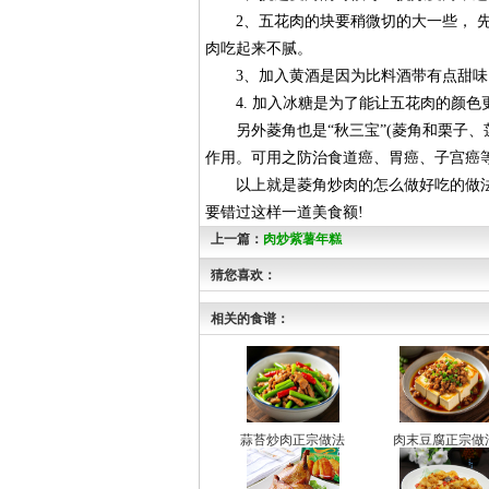
2、五花肉的块要稍微切的大一些， 先
肉吃起来不腻。
3、加入黄酒是因为比料酒带有点甜味
4. 加入冰糖是为了能让五花肉的颜色更
另外菱角也是“秋三宝”(菱角和栗子、
作用。可用之防治食道癌、胃癌、子宫癌
以上就是菱角炒肉的怎么做好吃的做法
要错过这样一道美食额!
上一篇：
肉炒紫薯年糕
猜您喜欢：
相关的食谱：
蒜苔炒肉正宗做法
肉末豆腐正宗做