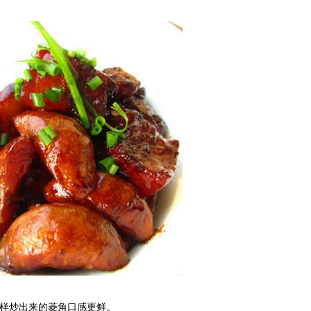
样炒出来的菱角口感更鲜。