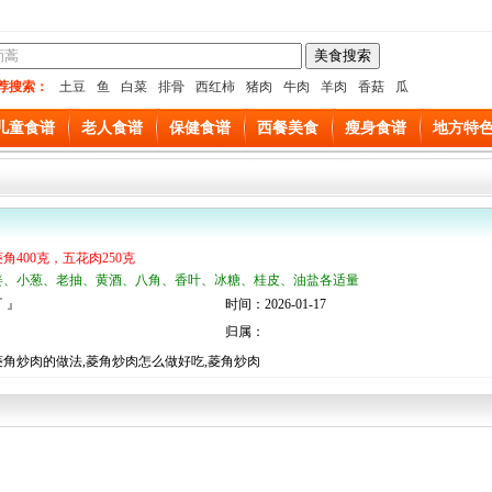
荐搜索：
土豆
鱼
白菜
排骨
西红柿
猪肉
牛肉
羊肉
香菇
瓜
儿童食谱
老人食谱
保健食谱
西餐美食
瘦身食谱
地方特
菱角400克，五花肉250克
姜、小葱、老抽、黄酒、八角、香叶、冰糖、桂皮、油盐各适量
 』
时间：2026-01-17
归属：
菱角炒肉的做法,菱角炒肉怎么做好吃,菱角炒肉