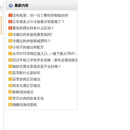
最新内容
没有抢菜，但一日三餐吃得都挺好的
正常瘦多少斤才能看出明显瘦了？
番茄和西红柿有什么区别？
冷藏过的米饭热量更低吗?
冷藏过的米饭能减肥吗？
小包子的做法和配方
火币HTX官网正版入口_一键下载火币HT...
武汉学籍入学转学全攻略：家长必看的政策
解...
杨枝甘露去茶底还是不去好喝？
蒜苔配什么菜好吃
蒜苔炒肉正宗做法
肉末豆腐正宗做法
春椿泡油做法
李庄白肉的饮食文化
蝴蝶结海绵蛋糕