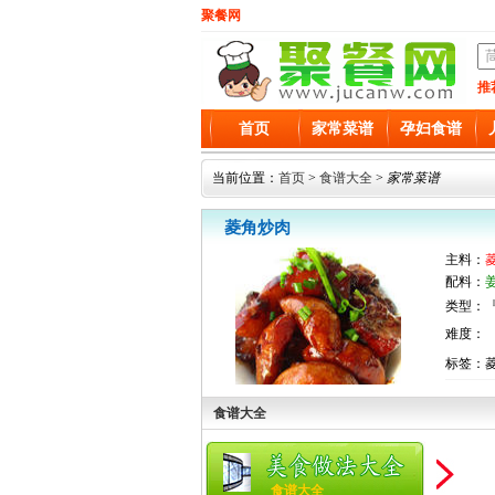
聚餐网
推
首页
家常菜谱
孕妇食谱
当前位置：
首页
>
食谱大全
>
家常菜谱
菱角炒肉
主料：
配料：
类型：『
难度：
标签：
食谱大全
食谱大全