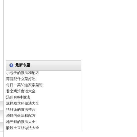
最新专题
小包子的做法和配方
蒜苔配什么菜好吃
每日一菜50道家常菜谱
君之烘焙食谱大全
汤的100种做法
凉拌粉丝的做法大全
猪肝汤的做法整合
烧饼的做法和配方
地三鲜的做法大全
酸辣土豆丝做法大全