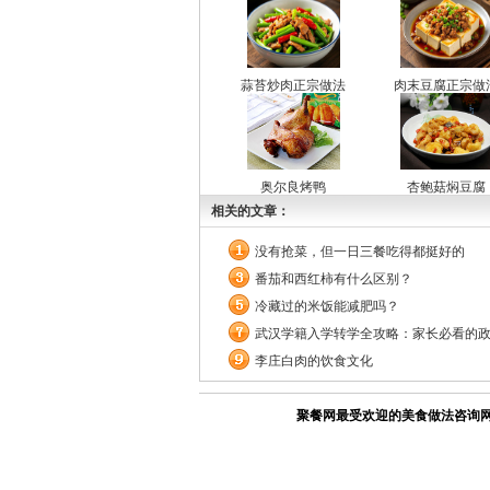
蒜苔炒肉正宗做法
肉末豆腐正宗做
奥尔良烤鸭
杏鲍菇焖豆腐
相关的文章：
没有抢菜，但一日三餐吃得都挺好的
番茄和西红柿有什么区别？
冷藏过的米饭能减肥吗？
武汉学籍入学转学全攻略：家长必看的
李庄白肉的饮食文化
聚餐网最受欢迎的美食做法咨询网