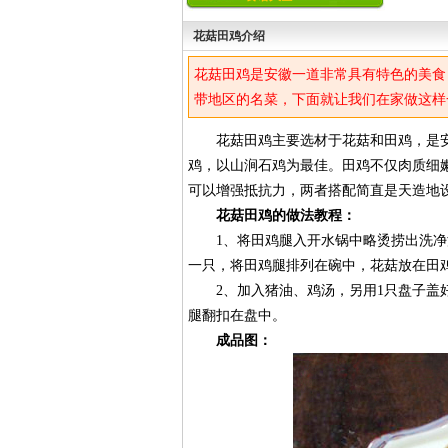
花菇田鸡介绍
花菇田鸡是安徽一道非常具有特色的美食
带地区的名菜，下面就让我们在家做这样
花菇田鸡主要选材于花菇和田鸡，是安
鸡，以山涧石鸡为最佳。田鸡不仅肉质细
可以增强抵抗力，两者搭配简直是天造地
花菇田鸡的做法教程：
1、将田鸡腿入开水锅中略烫捞出洗净沥
一只，将田鸡腿排列在碗中，花菇放在田
2、加入猪油、鸡汤，另用1只盘子盖好，
腿翻扣在盘中。
成品图：