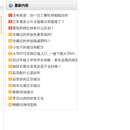
最新内容
没有抢菜，但一日三餐吃得都挺好的
正常瘦多少斤才能看出明显瘦了？
番茄和西红柿有什么区别？
冷藏过的米饭热量更低吗?
冷藏过的米饭能减肥吗？
小包子的做法和配方
火币HTX官网正版入口_一键下载火币HT...
武汉学籍入学转学全攻略：家长必看的政策
解...
杨枝甘露去茶底还是不去好喝？
蒜苔配什么菜好吃
蒜苔炒肉正宗做法
肉末豆腐正宗做法
春椿泡油做法
李庄白肉的饮食文化
蝴蝶结海绵蛋糕