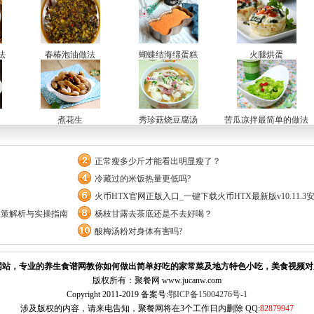
法
春椿泡油做法
蝴蝶结海绵蛋糕
火腿烘蛋
煮花生
秀珍菇烧豆腐汤
苦瓜凉拌最简单的做法
正常瘦多少斤才能看出明显瘦了？
冷藏过的米饭热量更低吗?
火币HTX官网正版入口_一键下载火币HTX最新版v10.11.3
政策解析与实操指南
杨枝甘露去茶底还是不去好喝？
酸梅汤粉对身体有害吗?
站，专业的养生食谱网教你如何做出简单好吃的家常菜及地方特色小吃，美食视频对
版权所有：聚餐网 www.jucanw.com
Copyright 2011-2019 备案号:
鄂ICP备15004276号-1
涉及版权的内容，请来电告知，聚餐网将在3个工作日内删除 QQ:
82879947