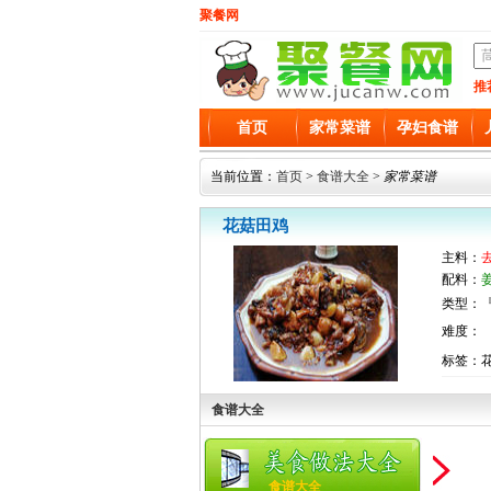
聚餐网
推
首页
家常菜谱
孕妇食谱
当前位置：
首页
>
食谱大全
>
家常菜谱
花菇田鸡
主料：
配料：
类型：『
难度：
标签：花
食谱大全
食谱大全