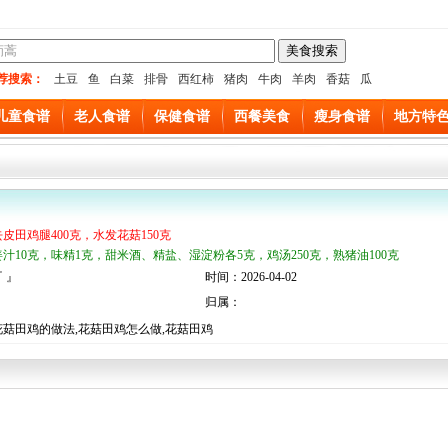
荐搜索：
土豆
鱼
白菜
排骨
西红柿
猪肉
牛肉
羊肉
香菇
瓜
儿童食谱
老人食谱
保健食谱
西餐美食
瘦身食谱
地方特
去皮田鸡腿400克，水发花菇150克
姜汁10克，味精1克，甜米酒、精盐、湿淀粉各5克，鸡汤250克，熟猪油100克
 』
时间：2026-04-02
归属：
菇田鸡的做法,花菇田鸡怎么做,花菇田鸡