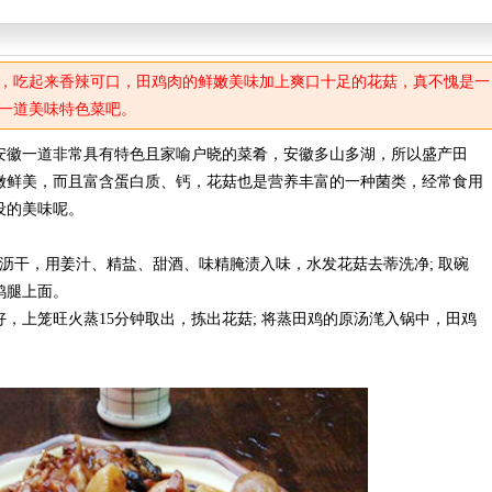
，吃起来香辣可口，田鸡肉的鲜嫩美味加上爽口十足的花菇，真不愧是一
一道美味特色菜吧。
徽一道非常具有特色且家喻户晓的菜肴，安徽多山多湖，所以盛产田
嫩鲜美，而且富含蛋白质、钙，花菇也是营养丰富的一种菌类，经常食用
设的美味呢。
干，用姜汁、精盐、甜酒、味精腌渍入味，水发花菇去蒂洗净; 取碗
鸡腿上面。
上笼旺火蒸15分钟取出，拣出花菇; 将蒸田鸡的原汤滗入锅中，田鸡