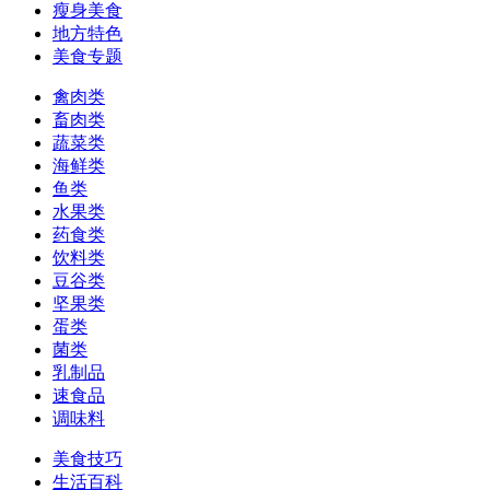
瘦身美食
地方特色
美食专题
禽肉类
畜肉类
蔬菜类
海鲜类
鱼类
水果类
药食类
饮料类
豆谷类
坚果类
蛋类
菌类
乳制品
速食品
调味料
美食技巧
生活百科