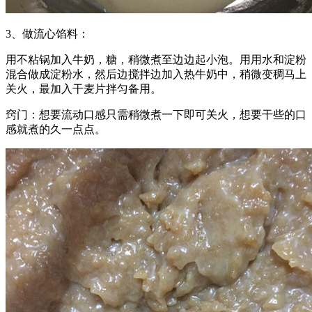
3、做流心馅料：
用不粘锅加入牛奶，糖，稍微煮至边边起小泡。用用水和淀粉
混合做成淀粉水，然后边搅拌边加入热牛奶中，稍微变稠马上
关火，最加入干麦片拌匀备用。
窍门：想要流动口感只需稍微煮一下即可关火，想要干些的口
感就煮的久一点点。