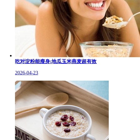
吃对淀粉能瘦身:地瓜玉米燕麦超有效
2026-04-23