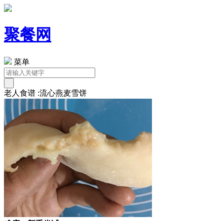
聚餐网
菜单
老人食谱 :流心燕麦雪饼