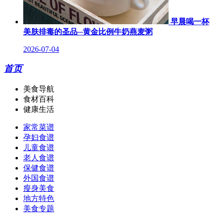
早晨喝一杯
美肤排毒的圣品─黄金比例牛奶燕麦粥
2026-07-04
首页
美食导航
食材百科
健康生活
家常菜谱
孕妇食谱
儿童食谱
老人食谱
保健食谱
外国食谱
瘦身美食
地方特色
美食专题