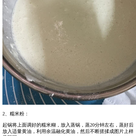
2、糯米粉：
起锅将上面调好的糯米糊，放入蒸锅，蒸20分钟左右，蒸好后
放入适量黄油，利用余温融化黄油，然后不断搓揉成图片上样