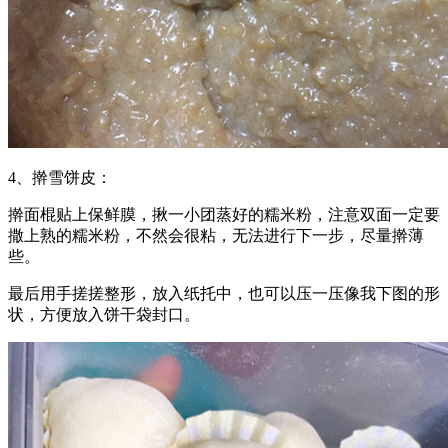
4、擀雪饼皮：
擀面棍贴上保鲜膜，揪一小团蒸好的糯米粉，注意双面一定要
撒上熟的糯米粉，不然会很粘，无法进行下一步，尽量擀薄
些。
最后用手搓搓整形，放入纸托中，也可以压一压像我下图的形
状，方便放入饼干袋封口。