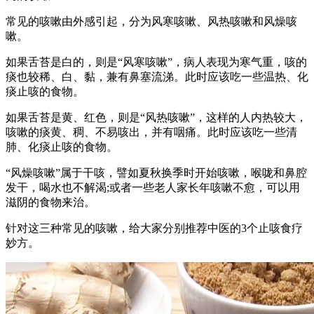
常见的咳嗽由外感引起，分为风寒咳嗽、风热咳嗽和风燥咳
嗽。
如果舌苔是白的，则是“风寒咳嗽”，病人表现为寒气重，咳的
痰也较稀、白、黏，兼有鼻塞流涕。此时应该吃一些温热、化
痰止咳的食物。
如果舌苔是黄、红色，则是“风热咳嗽”，这样的人内热较大，
咳嗽的痰黄、稠、不易咳出，并有咽痛。此时应该吃一些清
肺、化痰止咳的食物。
“风燥咳嗽”属于干咳，譬如夏秋换季时开始咳嗽，喉咙和鼻腔
发干，喝水也不解渴;或者一些老人家长年咳嗽不愈，可以用
滋阴的食物来治。
针对这三种常见的咳嗽，给大家分别推荐中医的3个止咳食疗
妙方。