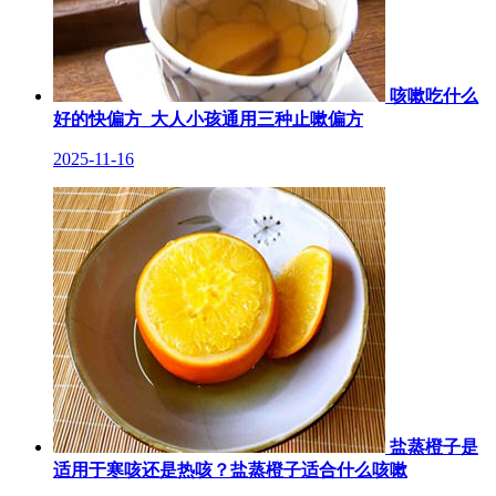
咳嗽吃什么
好的快偏方_大人小孩通用三种止嗽偏方
2025-11-16
盐蒸橙子是
适用于寒咳还是热咳？盐蒸橙子适合什么咳嗽