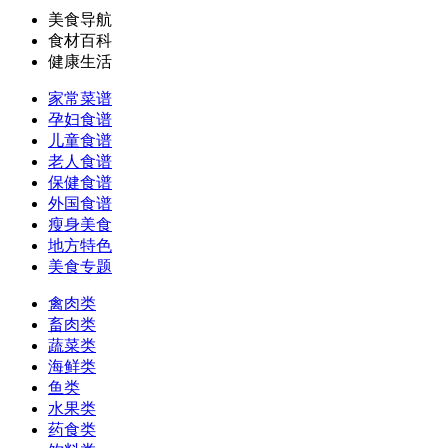
美食导航
食材百科
健康生活
家常菜谱
孕妇食谱
儿童食谱
老人食谱
保健食谱
外国食谱
瘦身美食
地方特色
美食专题
禽肉类
畜肉类
蔬菜类
海鲜类
鱼类
水果类
药食类