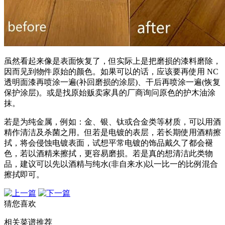
虽然看起来像是表面恢复了，但实际上是把磨损的漆料磨除，
因而见到物件原始的颜色。如果可以的话，应该要再使用 NC
透明面漆再喷涂一遍(补回磨损的涂层)、干后再喷涂一遍(恢复
保护涂层)。或是找原始贩卖家具的厂商询问原色的护木油涂
抹。
若是为纯金属，例如：金、银、钛或合金类等材质，可以用酒
精作清洁及杀菌之用。但若是电镀的表层，若长期使用酒精擦
拭，将会侵蚀电镀表面，试想平常电镀的饰品戴久了都会褪
色，若以酒精来擦拭，更容易磨损。若是真的想清洁此类物
品，建议可以先以酒精与纯水(非自来水)以一比一的比例混合
擦拭即可。
猜您喜欢
相关菜谱推荐