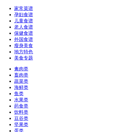
家常菜谱
孕妇食谱
儿童食谱
老人食谱
保健食谱
外国食谱
瘦身美食
地方特色
美食专题
禽肉类
畜肉类
蔬菜类
海鲜类
鱼类
水果类
药食类
饮料类
豆谷类
坚果类
蛋类