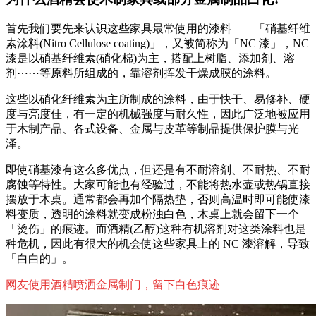
首先我们要先来认识这些家具最常使用的漆料——「硝基纤维
素涂料(Nitro Cellulose coating)」，又被简称为「NC 漆」，NC
漆是以硝基纤维素(硝化棉)为主，搭配上树脂、添加剂、溶
剂⋯⋯等原料所组成的，靠溶剂挥发干燥成膜的涂料。
这些以硝化纤维素为主所制成的涂料，由于快干、易修补、硬
度与亮度佳，有一定的机械强度与耐久性，因此广泛地被应用
于木制产品、各式设备、金属与皮革等制品提供保护膜与光
泽。
即使硝基漆有这么多优点，但还是有不耐溶剂、不耐热、不耐
腐蚀等特性。大家可能也有经验过，不能将热水壶或热锅直接
摆放于木桌。通常都会再加个隔热垫，否则高温时即可能使漆
料变质，透明的涂料就变成粉浊白色，木桌上就会留下一个
「烫伤」的痕迹。而酒精(乙醇)这种有机溶剂对这类涂料也是
种危机，因此有很大的机会使这些家具上的 NC 漆溶解，导致
「白白的」。
网友使用酒精喷洒金属制门，留下白色痕迹