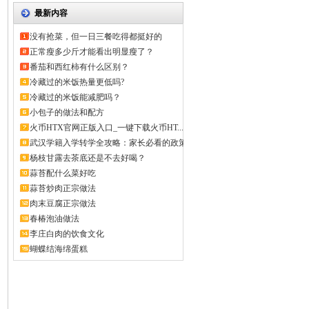
最新内容
没有抢菜，但一日三餐吃得都挺好的
正常瘦多少斤才能看出明显瘦了？
番茄和西红柿有什么区别？
冷藏过的米饭热量更低吗?
冷藏过的米饭能减肥吗？
小包子的做法和配方
火币HTX官网正版入口_一键下载火币HT...
武汉学籍入学转学全攻略：家长必看的政策
解...
杨枝甘露去茶底还是不去好喝？
蒜苔配什么菜好吃
蒜苔炒肉正宗做法
肉末豆腐正宗做法
春椿泡油做法
李庄白肉的饮食文化
蝴蝶结海绵蛋糕