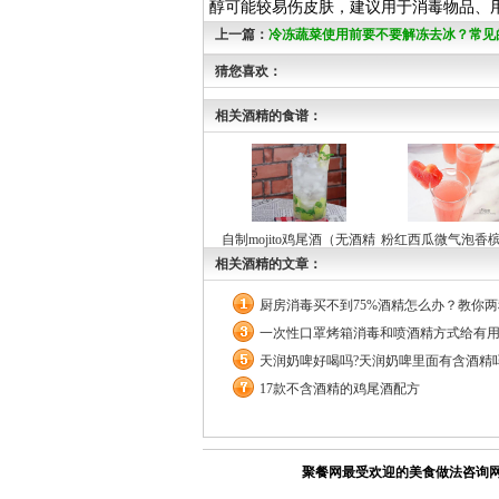
醇可能较易伤皮肤，建议用于消毒物品、
上一篇：
冷冻蔬菜使用前要不要解冻去冰？常见
错误整合
猜您喜欢：
相关酒精的食谱：
自制mojito鸡尾酒（无酒精
粉红西瓜微气泡香
和有酒精随意切换）
精版
相关酒精的文章：
厨房消毒买不到75%酒精怎么办？教你
一次性口罩烤箱消毒和喷酒精方式给有
天润奶啤好喝吗?天润奶啤里面有含酒精吗
17款不含酒精的鸡尾酒配方
聚餐网最受欢迎的美食做法咨询网