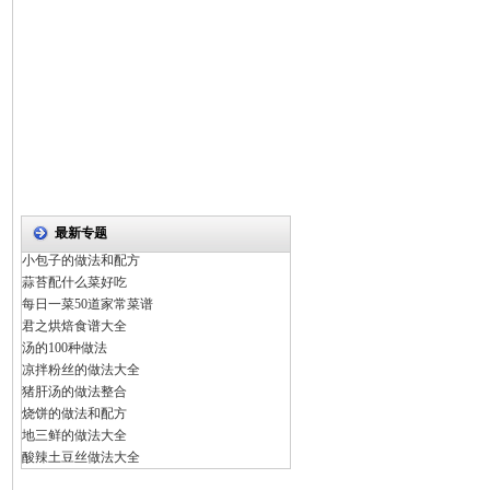
最新专题
小包子的做法和配方
蒜苔配什么菜好吃
每日一菜50道家常菜谱
君之烘焙食谱大全
汤的100种做法
凉拌粉丝的做法大全
猪肝汤的做法整合
烧饼的做法和配方
地三鲜的做法大全
酸辣土豆丝做法大全