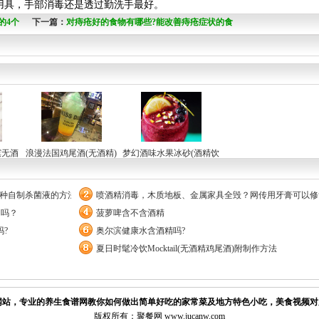
用具，手部消毒还是透过勤洗手最好。
的4个
下一篇：
对痔疮好的食物有哪些?能改善痔疮症状的食
物整合
槟无酒
浪漫法国鸡尾酒(无酒精)
梦幻酒味水果冰砂(酒精饮
品)
两种自制杀菌液的方法
喷酒精消毒，木质地板、金属家具全毁？网传用牙膏可以修
用吗？
菠萝啤含不含酒精
?
奥尔滨健康水含酒精吗?
夏日时髦冷饮Mocktail(无酒精鸡尾酒)附制作方法
站，专业的养生食谱网教你如何做出简单好吃的家常菜及地方特色小吃，美食视频对
版权所有：聚餐网 www.jucanw.com