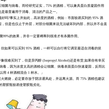
细菌与病毒。而经研究证实，75% 的酒精，可以兼具蛋白质凝固作用
也是最普遍用于消毒、清洁的产品之一。
好吗?事实上并如此，高浓度的酒精，例如：市面较易买到的 95% 酒
固，但是也仅止于外层，对部分细菌来说无法破坏到内部，所以并不会直
到杀菌99%的效果，并非一定要稀释到很准才有杀菌作用。
但如果可以买到 95% 酒精，一样可以自行将它调至最适合消毒的状
买到了，但是异丙醇 (Isopropyl Alcohol)还是有货;如果你有幸买
合杀病毒，因为浓度太高的酒精会让细菌、病毒表面蛋白快速凝固，反而比
用 4 杯酒精混合 1 杯水。」
起火燃烧，必定要存放于阴凉通风处，并远离火源。而 75% 酒精也建议
般的塑胶瓶较易使塑胶瓶劣化。