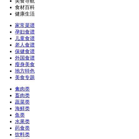
美食导航
食材百科
健康生活
家常菜谱
孕妇食谱
儿童食谱
老人食谱
保健食谱
外国食谱
瘦身美食
地方特色
美食专题
禽肉类
畜肉类
蔬菜类
海鲜类
鱼类
水果类
药食类
饮料类