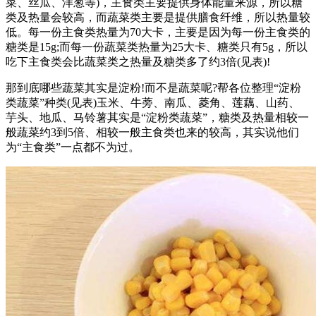
菜、丝瓜、洋葱等)，主食类主要提供身体能量来源，所以糖
类及热量会较高，而蔬菜类主要是提供膳食纤维，所以热量较
低。每一份主食类热量为70大卡，主要是因为每一份主食类的
糖类是15g;而每一份蔬菜类热量为25大卡、糖类只有5g，所以
吃下主食类会比蔬菜类之热量及糖类多了约3倍(见表)!
那到底哪些蔬菜其实是淀粉!而不是蔬菜呢?帮各位整理“淀粉
类蔬菜”种类(见表)玉米、牛蒡、南瓜、菱角、莲藕、山药、
芋头、地瓜、马铃薯其实是“淀粉类蔬菜”，糖类及热量相较一
般蔬菜约3到5倍、相较一般主食类也来的较高，其实说他们
为“主食类”一点都不为过。