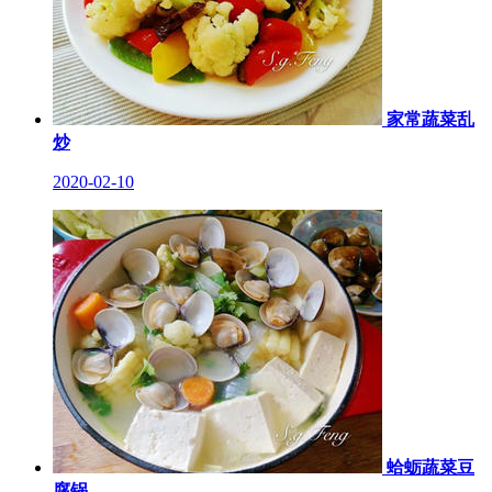
家常蔬菜乱
炒
2020-02-10
蛤蛎蔬菜豆
腐锅