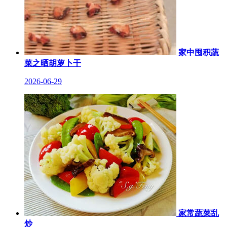
家中囤积蔬
菜之晒胡萝卜干
2026-06-29
家常蔬菜乱
炒