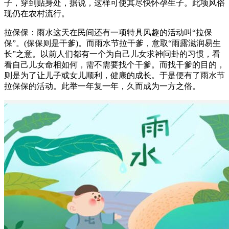
子，穿到贴身处，据说，这样可使其尽快怀孕生子。此项风俗
现仍在农村流行。
拉保保：雨水这天在民间还有一项特具风趣的活动叫“拉保
保”。(保保则是干爹)。而雨水节拉干爹，意取“雨露滋润易生
长”之意。以前人们都有一个为自己儿女求神问卦的习惯，看
看自己儿女命相如何，需不需要找个干爹。而找干爹的目的，
则是为了让儿子或女儿顺利，健康的成长。于是便有了雨水节
拉保保的活动。此举一年复一年，久而成为一方之俗。