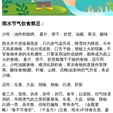
雨水节气饮食禁忌：
少吃：油炸和烧烤、 薯片、饼干、炒货、油腻、寒凉、酸味
雨水并不意味着雨多，只代表气温升高，降雪转为降雨，今年
又风多物燥，常会出现皮肤、口舌干燥，便秘上火的现象，不
管食物本身的冷热属性，只要采用油炸或烧烤，都将成为易上
火的食物。 薯片、饼干、炒货都属于干燥的食物，适可而
止。少吃油腻食物，难消化易积食，寒凉食物则直接伤害脾
胃。酸味食物(醋、柠檬、山楂、话梅)会影响肝气升发，务必
少碰。
忌吃：生葱、大蒜、胡椒、辣椒、白酒、肝脏
春三月，发陈。勿杀，勿夺，勿罚。食辛，以发陈。但气味凛
冽的，夺精泄气的之类则要避免。生葱、大蒜、胡椒、辣椒、
白酒一类，虽辛散，但味烈偏辣，带有杀气。《金匮要
略》“春不可食肝”。《千金方》(立春、雨水)不得食生葱、蓼