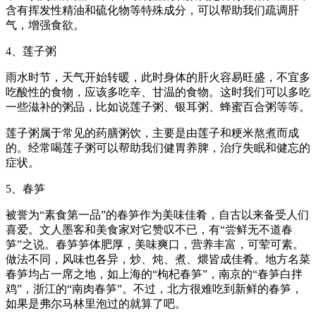
含有挥发性精油和硫化物等特殊成分，可以帮助我们疏调肝
气，增强食欲。
4、莲子粥
雨水时节，天气开始转暖，此时身体的肝火容易旺盛，不宜多
吃酸性的食物，应该多吃辛、甘温的食物。这时我们可以多吃
一些滋补的粥品，比如说莲子粥、银耳粥、蜂蜜百合粥等等。
莲子粥属于常见的药膳粥饮，主要是由莲子和粳米熬煮而成
的。经常喝莲子粥可以帮助我们健胃养脾，治疗失眠和健忘的
症状。
5、春笋
被誉为“素食第一品”的春笋作为美味佳肴，自古以来备受人们
喜爱。文人墨客和美食家对它赞叹不已，有“尝鲜无不道春
笋”之说。春笋笋体肥厚，美味爽口，营养丰富，可荤可素。
做法不同，风味也各异，炒、炖、煮、煨皆成佳肴。地方名菜
春笋均占一席之地，如上海的“枸杞春笋”，南京的“春笋白拌
鸡”，浙江的“南肉春笋”。不过，北方很难吃到新鲜的春笋，
如果是弗尔马林里泡过的就算了吧。