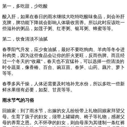
第一，多吃甜，少吃酸
酸入肝，如果在春日的雨水继续大吃特吃酸味食品，则会补肝
克脾，脾功能下降就会影响人体吸收营养。所以此时应该吃一
些滋补的粥品，如莲子粥、红枣粥、银耳粥、蜂蜜等等。
第二，饮食清淡不油腻
春季阳气升发，应少食油腻，最好不要吃狗肉、羊肉等冬令进
补肉类，因为这些食品会让你的肝火更旺，反而伤脾。而且经
过一个冬天的“收藏”，春天也不宜猛补，可以选择一些清淡的
时令蔬菜，像香椿、百合、豌豆苗、春笋、山药、藕片、萝卜
等等。
春季多风干燥，人体还需要及时地补充水份，所以多吃一些新
鲜水果很有必要，如梨、甘蔗等等。
雨水节气的习俗
回娘家：到了雨水节，出嫁的女儿纷纷带上礼物回娘家拜望父
母。生育了孩子的妇女，须带上罐罐肉、椅子等礼物，感谢父
母的养育之恩。久不怀孕的妇女，则由母亲为其缝制一条红裤