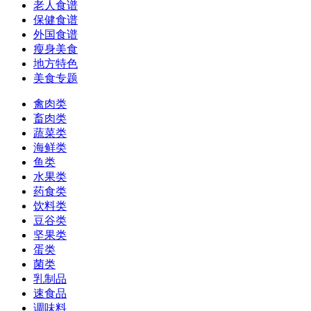
老人食谱
保健食谱
外国食谱
瘦身美食
地方特色
美食专题
禽肉类
畜肉类
蔬菜类
海鲜类
鱼类
水果类
药食类
饮料类
豆谷类
坚果类
蛋类
菌类
乳制品
速食品
调味料