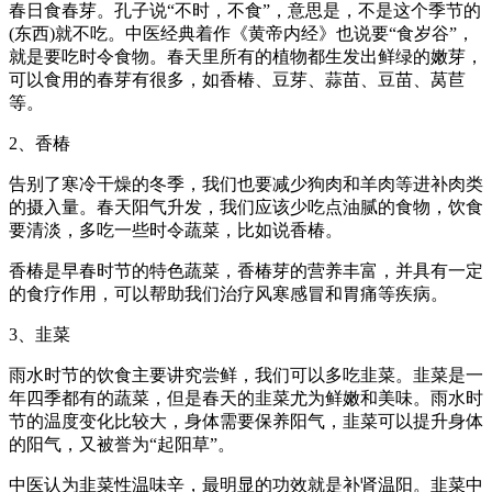
春日食春芽。孔子说“不时，不食”，意思是，不是这个季节的
(东西)就不吃。中医经典着作《黄帝内经》也说要“食岁谷”，
就是要吃时令食物。春天里所有的植物都生发出鲜绿的嫩芽，
可以食用的春芽有很多，如香椿、豆芽、蒜苗、豆苗、莴苣
等。
2、香椿
告别了寒冷干燥的冬季，我们也要减少狗肉和羊肉等进补肉类
的摄入量。春天阳气升发，我们应该少吃点油腻的食物，饮食
要清淡，多吃一些时令蔬菜，比如说香椿。
香椿是早春时节的特色蔬菜，香椿芽的营养丰富，并具有一定
的食疗作用，可以帮助我们治疗风寒感冒和胃痛等疾病。
3、韭菜
雨水时节的饮食主要讲究尝鲜，我们可以多吃韭菜。韭菜是一
年四季都有的蔬菜，但是春天的韭菜尤为鲜嫩和美味。雨水时
节的温度变化比较大，身体需要保养阳气，韭菜可以提升身体
的阳气，又被誉为“起阳草”。
中医认为韭菜性温味辛，最明显的功效就是补肾温阳。韭菜中