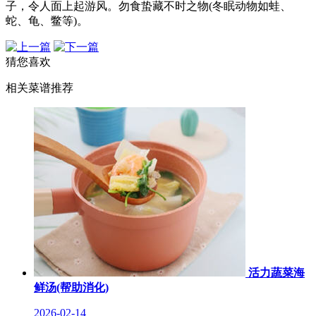
子，令人面上起游风。勿食蛰藏不时之物(冬眠动物如蛙、
蛇、龟、鳖等)。
猜您喜欢
相关菜谱推荐
活力蔬菜海
鲜汤(帮助消化)
2026-02-14