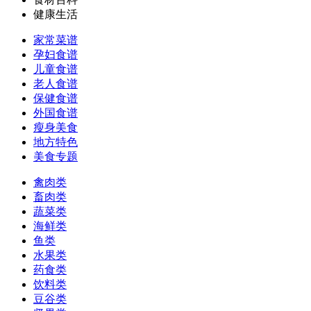
健康生活
家常菜谱
孕妇食谱
儿童食谱
老人食谱
保健食谱
外国食谱
瘦身美食
地方特色
美食专题
禽肉类
畜肉类
蔬菜类
海鲜类
鱼类
水果类
药食类
饮料类
豆谷类