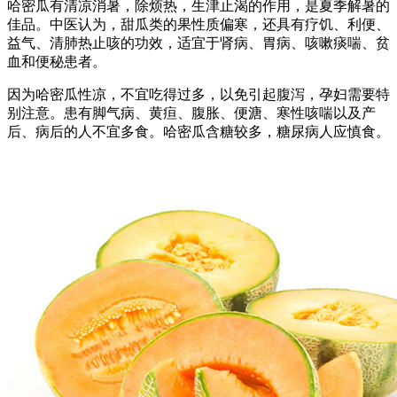
哈密瓜有清凉消暑，除烦热，生津止渴的作用，是夏季解暑的
佳品。中医认为，甜瓜类的果性质偏寒，还具有疗饥、利便、
益气、清肺热止咳的功效，适宜于肾病、胃病、咳嗽痰喘、贫
血和便秘患者。
因为哈密瓜性凉，不宜吃得过多，以免引起腹泻，孕妇需要特
别注意。患有脚气病、黄疸、腹胀、便溏、寒性咳喘以及产
后、病后的人不宜多食。哈密瓜含糖较多，糖尿病人应慎食。