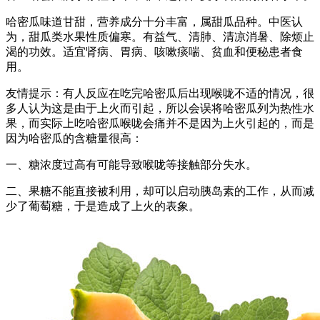
哈密瓜味道甘甜，营养成分十分丰富，属甜瓜品种。中医认
为，甜瓜类水果性质偏寒。有益气、清肺、清凉消暑、除烦止
渴的功效。适宜肾病、胃病、咳嗽痰喘、贫血和便秘患者食
用。
友情提示：有人反应在吃完哈密瓜后出现喉咙不适的情况，很
多人认为这是由于上火而引起，所以会误将哈密瓜列为热性水
果，而实际上吃哈密瓜喉咙会痛并不是因为上火引起的，而是
因为哈密瓜的含糖量很高：
一、糖浓度过高有可能导致喉咙等接触部分失水。
二、果糖不能直接被利用，却可以启动胰岛素的工作，从而减
少了葡萄糖，于是造成了上火的表象。