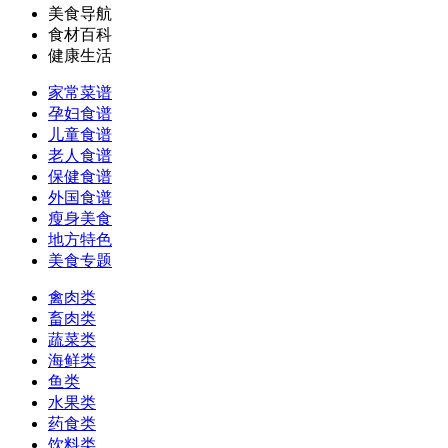
美食导航
食材百科
健康生活
家常菜谱
孕妇食谱
儿童食谱
老人食谱
保健食谱
外国食谱
瘦身美食
地方特色
美食专题
禽肉类
畜肉类
蔬菜类
海鲜类
鱼类
水果类
药食类
饮料类