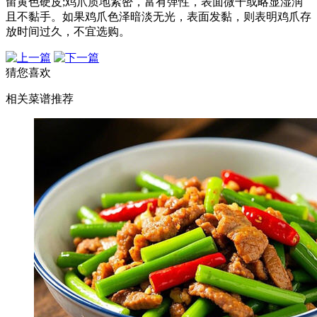
留黄色硬皮;鸡爪质地紧密，富有弹性，表面微干或略显湿润
且不黏手。如果鸡爪色泽暗淡无光，表面发黏，则表明鸡爪存
放时间过久，不宜选购。
猜您喜欢
相关菜谱推荐