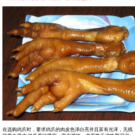
在选购鸡爪时，要求鸡爪的肉皮色泽白亮并且富有光泽，无残