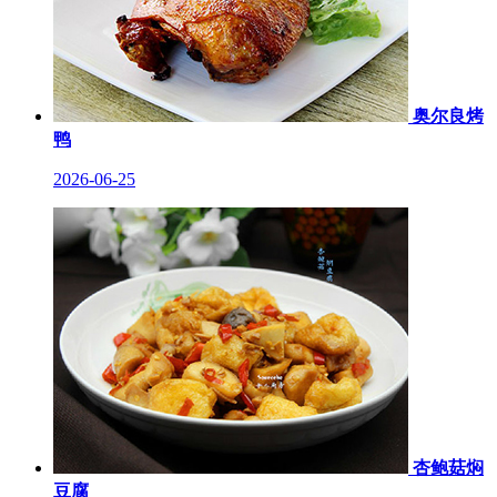
奥尔良烤
鸭
2026-06-25
杏鲍菇焖
豆腐