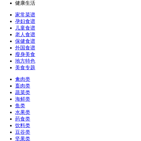
健康生活
家常菜谱
孕妇食谱
儿童食谱
老人食谱
保健食谱
外国食谱
瘦身美食
地方特色
美食专题
禽肉类
畜肉类
蔬菜类
海鲜类
鱼类
水果类
药食类
饮料类
豆谷类
坚果类