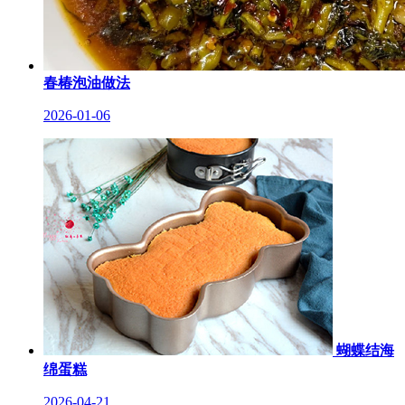
春椿泡油做法
2026-01-06
蝴蝶结海
绵蛋糕
2026-04-21