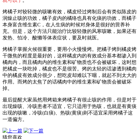
就可以了
。
烤橘子对较轻微的咳嗽有效，橘皮经过烤制后会有类似陈皮的
润燥止咳的功效，橘子皮内的橘络也具有化痰的功效，而橘子
本身富含维生素C，在人生病的时候对身体是很好的营养补
充。但是，这个方法只能治疗比较轻微的风寒咳嗽，如果还有
发热、怕冷、酸懒等体表症状，要及时就医。
烤橘子掌握火候很重要，要用小火慢慢烤。把橘子烤到橘皮烤
干微焦的程度是最好的，这样橘皮内的有效成分基本都渗入到
橘肉内，而且橘肉内的维生素和矿物质也不会被破坏，这时想
把橘皮一块吃掉，橘皮也不是很苦。烤的太轻的话渗透到橘肉
中的橘皮有效成分很少，想吃皮却难以下咽，就起不到太大的
作用。而烤的太焦了的话橘肉中的维生素和矿物质会被破坏
掉。
最后提醒大家虽然用烤箱来烤橘子有很止咳的作用，但是对于
出现燥咳、冷咳患者不适宜，它只适用于热咳，也就是有黄痰
出现的咳嗽，冷咳(白痰)、热咳(黄痰)则不适宜采用烤橘子这
一道偏方。
猜您喜欢