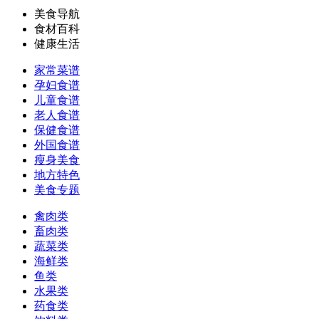
美食导航
食材百科
健康生活
家常菜谱
孕妇食谱
儿童食谱
老人食谱
保健食谱
外国食谱
瘦身美食
地方特色
美食专题
禽肉类
畜肉类
蔬菜类
海鲜类
鱼类
水果类
药食类